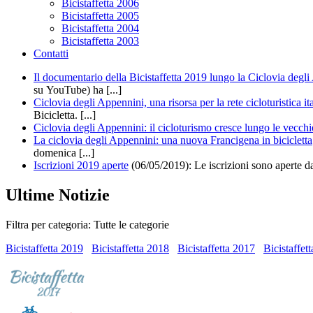
Bicistaffetta 2006
Bicistaffetta 2005
Bicistaffetta 2004
Bicistaffetta 2003
Contatti
Il documentario della Bicistaffetta 2019 lungo la Ciclovia degl
su YouTube) ha [...]
Ciclovia degli Appennini, una risorsa per la rete cicloturistica it
Bicicletta. [...]
Ciclovia degli Appennini: il cicloturismo cresce lungo le vecchi
La ciclovia degli Appennini: una nuova Francigena in bicicletta
domenica [...]
Iscrizioni 2019 aperte
(06/05/2019): Le iscrizioni sono aperte d
Ultime Notizie
Filtra per categoria: Tutte le categorie
Bicistaffetta 2019
Bicistaffetta 2018
Bicistaffetta 2017
Bicistaffet