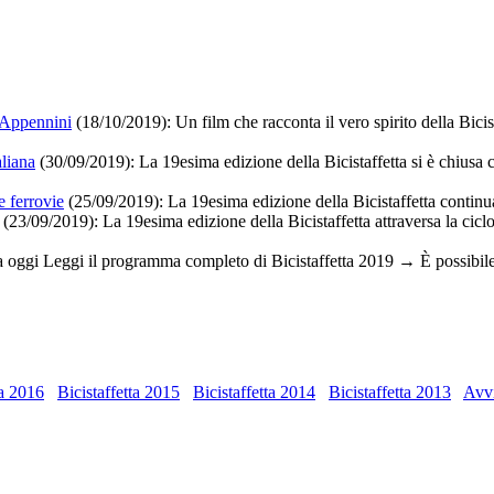
i Appennini
(18/10/2019):
Un film che racconta il vero spirito della Bicis
aliana
(30/09/2019): La 19esima edizione della Bicistaffetta si è chiusa
e ferrovie
(25/09/2019):
La 19esima edizione della Bicistaffetta continua 
(23/09/2019):
La 19esima edizione della Bicistaffetta attraversa la cicl
a oggi Leggi il programma completo di Bicistaffetta 2019 → È possibile
ta 2016
Bicistaffetta 2015
Bicistaffetta 2014
Bicistaffetta 2013
Avvi