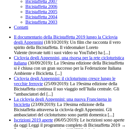
Bicistaffetta 2007
Bicistaffetta 2006
Bicistaffetta 2005
Bicistaffetta 2004
Bicistaffetta 2003
Contatti
Il documentario della Bicistaffetta 2019 lungo la Ciclovia
degli Appennini
(18/10/2019):
Un film che racconta il vero
spirito della Bicistaffetta. Il videomaker Loreto
Valente (trovate tutti i suoi video su YouTube) ha [...]
Ciclovia degli Appennini, una risorsa per la rete cicloturistica
italiana
(30/09/2019): La 19esima edizione della Bicistaffetta
si è chiusa con un gran successo per la Federazione Italiana
Ambiente e Bicicletta. [...]
Ciclovia degli Appennini: il cicloturismo cresce lungo le
vecchie ferrovie
(25/09/2019):
La 19esima edizione della
Bicistaffetta continua il suo viaggio nell’Italia centrale. Gli
“ambasciatori del [...]
La ciclovia degli Appennini: una nuova Francigena in
bicicletta
(23/09/2019):
La 19esima edizione della
Bicistaffetta attraversa la ciclovia degli Appennini. Gli
ambasciatori del cicloturismo sono partiti domenica [...]
Iscrizioni 2019 aperte
(06/05/2019): Le iscrizioni sono aperte
da oggi Leggi il programma completo di Bicistaffetta 2019 →