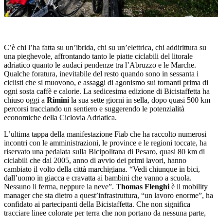
C’è chi l’ha fatta su un’ibrida, chi su un’elettrica, chi addirittura su
una pieghevole, affrontando tanto le piatte ciclabili del litorale
adriatico quanto le audaci pendenze tra l’Abruzzo e le Marche.
Qualche foratura, inevitabile del resto quando sono in sessanta i
ciclisti che si muovono, e assaggi di agonismo sui tornanti prima di
ogni sosta caffè e calorie. La sedicesima edizione di Bicistaffetta ha
chiuso oggi a
Rimini
la sua sette giorni in sella, dopo quasi 500 km
percorsi tracciando un sentiero e suggerendo le potenzialità
economiche della Ciclovia Adriatica.
L’ultima tappa della manifestazione Fiab che ha raccolto numerosi
incontri con le amministrazioni, le province e le regioni toccate, ha
riservato una pedalata sulla Bicipolitana di Pesaro, quasi 80 km di
ciclabili che dal 2005, anno di avvio dei primi lavori, hanno
cambiato il volto della città marchigiana. “Vedi chiunque in bici,
dall’uomo in giacca e cravatta ai bambini che vanno a scuola.
Nessuno li ferma, neppure la neve”.
Thomas Flenghi
è il mobility
manager che sta dietro a quest’infrastruttura, “un lavoro enorme”, ha
confidato ai partecipanti della Bicistaffetta. Che non significa
tracciare linee colorate per terra che non portano da nessuna parte,