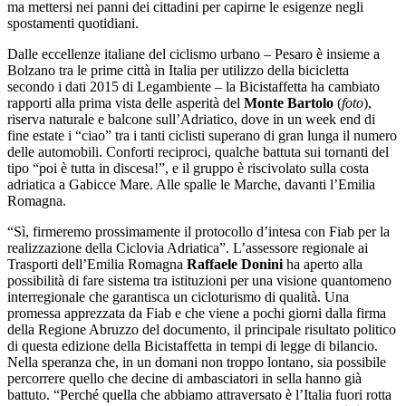
ma mettersi nei panni dei cittadini per capirne le esigenze negli
spostamenti quotidiani.
Dalle eccellenze italiane del ciclismo urbano – Pesaro è insieme a
Bolzano tra le prime città in Italia per utilizzo della bicicletta
secondo i dati 2015 di Legambiente – la Bicistaffetta ha cambiato
rapporti alla prima vista delle asperità del
Monte Bartolo
(
foto
),
riserva naturale e balcone sull’Adriatico, dove in un week end di
fine estate i “ciao” tra i tanti ciclisti superano di gran lunga il numero
delle automobili. Conforti reciproci, qualche battuta sui tornanti del
tipo “poi è tutta in discesa!”, e il gruppo è riscivolato sulla costa
adriatica a Gabicce Mare. Alle spalle le Marche, davanti l’Emilia
Romagna.
“Sì, firmeremo prossimamente il protocollo d’intesa con Fiab per la
realizzazione della Ciclovia Adriatica”. L’assessore regionale ai
Trasporti dell’Emilia Romagna
Raffaele Donini
ha aperto alla
possibilità di fare sistema tra istituzioni per una visione quantomeno
interregionale che garantisca un cicloturismo di qualità. Una
promessa apprezzata da Fiab e che viene a pochi giorni dalla firma
della Regione Abruzzo del documento, il principale risultato politico
di questa edizione della Bicistaffetta in tempi di legge di bilancio.
Nella speranza che, in un domani non troppo lontano, sia possibile
percorrere quello che decine di ambasciatori in sella hanno già
battuto. “Perché quella che abbiamo attraversato è l’Italia fuori rotta