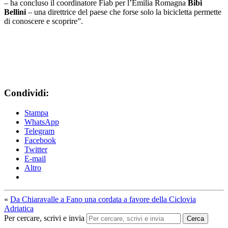
– ha concluso il coordinatore Fiab per l’Emilia Romagna
Bibi
Bellini
– una direttrice del paese che forse solo la bicicletta permette
di conoscere e scoprire”.
Condividi:
Stampa
WhatsApp
Telegram
Facebook
Twitter
E-mail
Altro
«
Da Chiaravalle a Fano una cordata a favore della Ciclovia
Adriatica
Per cercare, scrivi e invia
Cerca