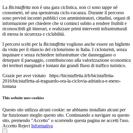
La
Bicistaffetta
non è una gara ciclistica, non ci sono tappe né
cronometri, né una spensierata ciclo-vacanza. Durante il percorso
sono previsti incontri pubblici con amministratori, cittadini, organi di
informazione per chiedere che si cominci subito a rendere fruibili e
riconoscibili gli itinerari, e realizzare primi interventi infrastrutturali
di messa in sicurezza e ciclabilità.
I percorsi scelti per la
Bicistaffetta
vogliono anche essere un biglietto
da visita per il rilancio del cicloturismo in Italia. I cicloturisti, senza
inquinare e senza richiedere infrastrutture che danneggiano o
deturpare il paesaggio, contribuiscono alla valorizzazione economica
dei territori marginali e lontani dai grandi flussi di traffico turistico.
Grazie per aver visitato https://bicistaffetta.it/b/bicistaffetta-
2016/bicistaffetta-al-traguardo-ora-la-ciclovia-adriatica-e-meno-
lontana
This website uses cookies
Questo sito utilizza alcuni cookie: ne abbiamo installato alcuni per
far funzionare meglio questo sito. Continuando a navigare su questo
sito, premendo "Accetto" o scorrendo questa pagina ne accetti l'uso.
Accetto
Reject
Informativa