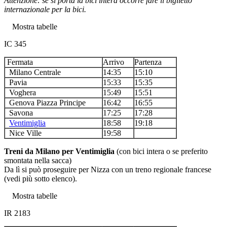
Attenzione: se si porta la bici intera occorre fare il biglietto
internazionale per la bici.
Mostra tabelle
IC 345
Fermata
Arrivo
Partenza
Milano Centrale
14:35
15:10
Pavia
15:33
15:35
Voghera
15:49
15:51
Genova Piazza Principe
16:42
16:55
Savona
17:25
17:28
Ventimiglia
18:58
19:18
Nice Ville
19:58
Treni da Milano per Ventimiglia
(con bici intera o se preferito
smontata nella sacca)
Da lì si può proseguire per Nizza con un treno regionale francese
(vedi più sotto elenco).
Mostra tabelle
IR 2183