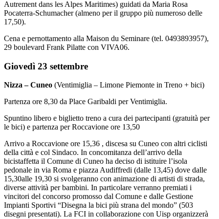
Autrement dans les Alpes Maritimes) guidati da Maria Rosa
Pocaterra-Schumacher (almeno per il gruppo più numeroso delle
17,50).
Cena e pernottamento alla Maison du Seminare (tel. 0493893957),
29 boulevard Frank Pilatte con VIVA06.
Giovedì 23 settembre
Nizza – Cuneo
(Ventimiglia – Limone Piemonte in Treno + bici)
Partenza ore 8,30 da Place Garibaldi per Ventimiglia.
Spuntino libero e biglietto treno a cura dei partecipanti (gratuità per
le bici) e partenza per Roccavione ore 13,50
Arrivo a Roccavione ore 15,36 , discesa su Cuneo con altri ciclisti
della città e col Sindaco. In concomitanza dell’arrivo della
bicistaffetta il Comune di Cuneo ha deciso di istituire l’isola
pedonale in via Roma e piazza Audiffredi (dalle 13,45) dove dalle
15,30alle 19,30 si svolgeranno con animazione di artisti di strada,
diverse attività per bambini. In particolare verranno premiati i
vincitori del concorso promosso dal Comune e dalle Gestione
Impianti Sportivi “Disegna la bici più strana del mondo” (503
disegni presentati). La FCI in collaborazione con Uisp organizzerà