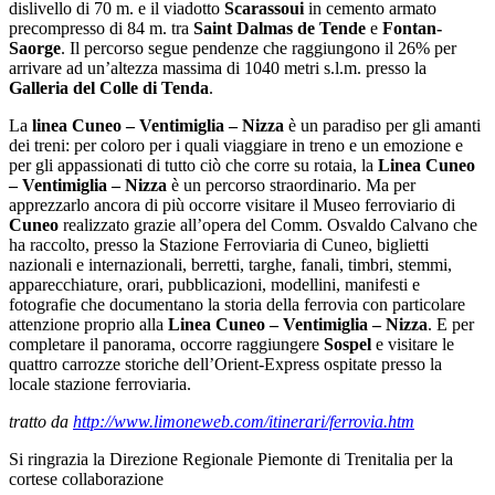
dislivello di 70 m. e il viadotto
Scarassoui
in cemento armato
precompresso di 84 m. tra
Saint Dalmas de Tende
e
Fontan-
Saorge
. Il percorso segue pendenze che raggiungono il 26% per
arrivare ad un’altezza massima di 1040 metri s.l.m. presso la
Galleria del Colle di Tenda
.
La
linea Cuneo – Ventimiglia – Nizza
è un paradiso per gli amanti
dei treni: per coloro per i quali viaggiare in treno e un emozione e
per gli appassionati di tutto ciò che corre su rotaia, la
Linea Cuneo
– Ventimiglia – Nizza
è un percorso straordinario. Ma per
apprezzarlo ancora di più occorre visitare il Museo ferroviario di
Cuneo
realizzato grazie all’opera del Comm. Osvaldo Calvano che
ha raccolto, presso la Stazione Ferroviaria di Cuneo, biglietti
nazionali e internazionali, berretti, targhe, fanali, timbri, stemmi,
apparecchiature, orari, pubblicazioni, modellini, manifesti e
fotografie che documentano la storia della ferrovia con particolare
attenzione proprio alla
Linea Cuneo – Ventimiglia – Nizza
. E per
completare il panorama, occorre raggiungere
Sospel
e visitare le
quattro carrozze storiche dell’Orient-Express ospitate presso la
locale stazione ferroviaria.
tratto da
http://www.limoneweb.com/itinerari/ferrovia.htm
Si ringrazia la Direzione Regionale Piemonte di Trenitalia per la
cortese collaborazione