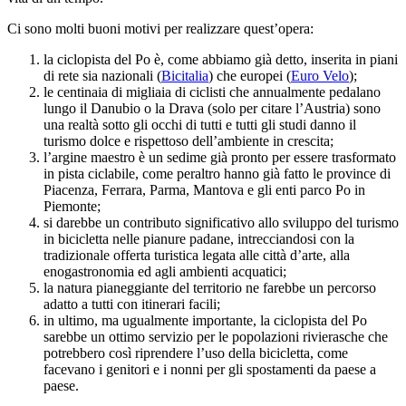
Ci sono molti buoni motivi per realizzare quest’opera:
la ciclopista del Po è, come abbiamo già detto, inserita in piani
di rete sia nazionali (
Bicitalia
) che europei (
Euro Velo
);
le centinaia di migliaia di ciclisti che annualmente pedalano
lungo il Danubio o la Drava (solo per citare l’Austria) sono
una realtà sotto gli occhi di tutti e tutti gli studi danno il
turismo dolce e rispettoso dell’ambiente in crescita;
l’argine maestro è un sedime già pronto per essere trasformato
in pista ciclabile, come peraltro hanno già fatto le province di
Piacenza, Ferrara, Parma, Mantova e gli enti parco Po in
Piemonte;
si darebbe un contributo significativo allo sviluppo del turismo
in bicicletta nelle pianure padane, intrecciandosi con la
tradizionale offerta turistica legata alle città d’arte, alla
enogastronomia ed agli ambienti acquatici;
la natura pianeggiante del territorio ne farebbe un percorso
adatto a tutti con itinerari facili;
in ultimo, ma ugualmente importante, la ciclopista del Po
sarebbe un ottimo servizio per le popolazioni rivierasche che
potrebbero così riprendere l’uso della bicicletta, come
facevano i genitori e i nonni per gli spostamenti da paese a
paese.