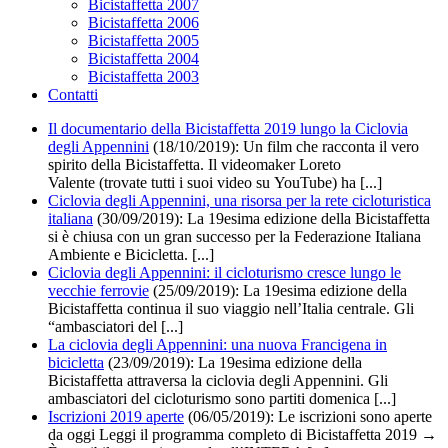
Bicistaffetta 2007
Bicistaffetta 2006
Bicistaffetta 2005
Bicistaffetta 2004
Bicistaffetta 2003
Contatti
Il documentario della Bicistaffetta 2019 lungo la Ciclovia
degli Appennini
(18/10/2019):
Un film che racconta il vero
spirito della Bicistaffetta. Il videomaker Loreto
Valente (trovate tutti i suoi video su YouTube) ha [...]
Ciclovia degli Appennini, una risorsa per la rete cicloturistica
italiana
(30/09/2019): La 19esima edizione della Bicistaffetta
si è chiusa con un gran successo per la Federazione Italiana
Ambiente e Bicicletta. [...]
Ciclovia degli Appennini: il cicloturismo cresce lungo le
vecchie ferrovie
(25/09/2019):
La 19esima edizione della
Bicistaffetta continua il suo viaggio nell’Italia centrale. Gli
“ambasciatori del [...]
La ciclovia degli Appennini: una nuova Francigena in
bicicletta
(23/09/2019):
La 19esima edizione della
Bicistaffetta attraversa la ciclovia degli Appennini. Gli
ambasciatori del cicloturismo sono partiti domenica [...]
Iscrizioni 2019 aperte
(06/05/2019): Le iscrizioni sono aperte
da oggi Leggi il programma completo di Bicistaffetta 2019 →