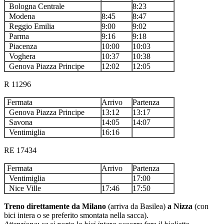
Bologna Centrale
8:23
Modena
8:45
8:47
Reggio Emilia
9:00
9:02
Parma
9:16
9:18
Piacenza
10:00
10:03
Voghera
10:37
10:38
Genova Piazza Principe
12:02
12:05
R 11296
Fermata
Arrivo
Partenza
Genova Piazza Principe
13:12
13:17
Savona
14:05
14:07
Ventimiglia
16:16
RE 17434
Fermata
Arrivo
Partenza
Ventimiglia
17:00
Nice Ville
17:46
17:50
Treno direttamente da Milano
(arriva da Basilea)
a Nizza
(con
bici intera o se preferito smontata nella sacca).