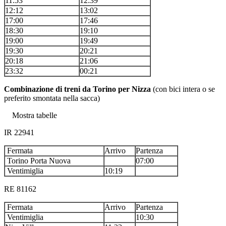
11:53
12:39
12:12
13:02
17:00
17:46
18:30
19:10
19:00
19:49
19:30
20:21
20:18
21:06
23:32
00:21
Combinazione di treni da Torino per Nizza
(con bici intera o se
preferito smontata nella sacca)
Mostra tabelle
IR 22941
Fermata
Arrivo
Partenza
Torino Porta Nuova
07:00
Ventimiglia
10:19
RE 81162
Fermata
Arrivo
Partenza
Ventimiglia
10:30