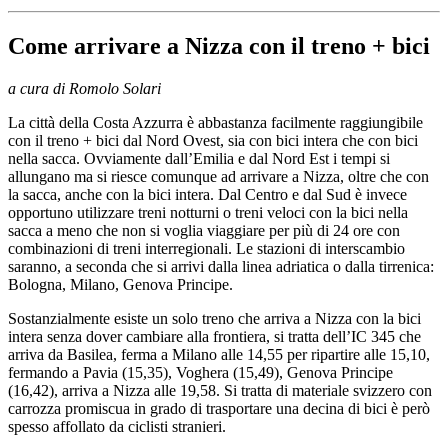
Come arrivare a Nizza con il treno + bici
a cura di Romolo Solari
La città della Costa Azzurra è abbastanza facilmente raggiungibile
con il treno + bici dal Nord Ovest, sia con bici intera che con bici
nella sacca. Ovviamente dall’Emilia e dal Nord Est i tempi si
allungano ma si riesce comunque ad arrivare a Nizza, oltre che con
la sacca, anche con la bici intera. Dal Centro e dal Sud è invece
opportuno utilizzare treni notturni o treni veloci con la bici nella
sacca a meno che non si voglia viaggiare per più di 24 ore con
combinazioni di treni interregionali. Le stazioni di interscambio
saranno, a seconda che si arrivi dalla linea adriatica o dalla tirrenica:
Bologna, Milano, Genova Principe.
Sostanzialmente esiste un solo treno che arriva a Nizza con la bici
intera senza dover cambiare alla frontiera, si tratta dell’IC 345 che
arriva da Basilea, ferma a Milano alle 14,55 per ripartire alle 15,10,
fermando a Pavia (15,35), Voghera (15,49), Genova Principe
(16,42), arriva a Nizza alle 19,58. Si tratta di materiale svizzero con
carrozza promiscua in grado di trasportare una decina di bici è però
spesso affollato da ciclisti stranieri.