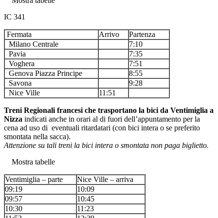
Mostra tabelle
IC 341
Fermata
Arrivo
Partenza
Milano Centrale
7:10
Pavia
7:35
Voghera
7:51
Genova Piazza Principe
8:55
Savona
9:28
Nice Ville
11:51
Treni Regionali francesi che trasportano la bici da Ventimiglia a
Nizza
indicati anche in orari al di fuori dell’appuntamento per la
cena ad uso di eventuali ritardatari (con bici intera o se preferito
smontata nella sacca).
Attenzione su tali treni la bici intera o smontata non paga biglietto.
Mostra tabelle
Ventimiglia – parte
Nice Ville – arriva
09:19
10:09
09:57
10:45
10:30
11:23