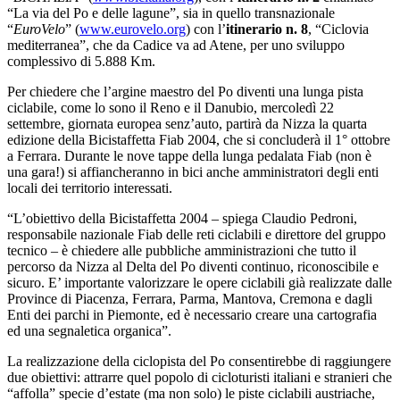
“La via del Po e delle lagune”, sia in quello transnazionale
“
EuroVelo
” (
www.eurovelo.org
) con l’
itinerario n. 8
, “Ciclovia
mediterranea”, che da Cadice va ad Atene, per uno sviluppo
complessivo di 5.888 Km.
Per chiedere che l’argine maestro del Po diventi una lunga pista
ciclabile, come lo sono il Reno e il Danubio, mercoledì 22
settembre, giornata europea senz’auto, partirà da Nizza la quarta
edizione della Bicistaffetta Fiab 2004, che si concluderà il 1° ottobre
a Ferrara. Durante le nove tappe della lunga pedalata Fiab (non è
una gara!) si affiancheranno in bici anche amministratori degli enti
locali dei territorio interessati.
“L’obiettivo della Bicistaffetta 2004 – spiega Claudio Pedroni,
responsabile nazionale Fiab delle reti ciclabili e direttore del gruppo
tecnico – è chiedere alle pubbliche amministrazioni che tutto il
percorso da Nizza al Delta del Po diventi continuo, riconoscibile e
sicuro. E’ importante valorizzare le opere ciclabili già realizzate dalle
Province di Piacenza, Ferrara, Parma, Mantova, Cremona e dagli
Enti dei parchi in Piemonte, ed è necessario creare una cartografia
ed una segnaletica organica”.
La realizzazione della ciclopista del Po consentirebbe di raggiungere
due obiettivi: attrarre quel popolo di cicloturisti italiani e stranieri che
“affolla” specie d’estate (ma non solo) le piste ciclabili austriache,