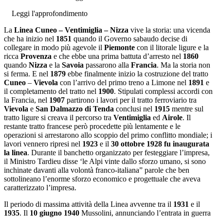
Leggi l'approfondimento
La
Linea Cuneo – Ventimiglia – Nizza
vive la storia: una vicenda
che ha inizio nel
1851
quando il Governo sabaudo decise di
collegare in modo più agevole il
Piemonte
con il litorale ligure e la
ricca
Provenza
e che ebbe una prima battuta d’arresto nel
1860
quando
Nizza
e la
Savoia
passarono alla
Francia
. Ma la storia non
si ferma. E nel
1879
ebbe finalmente inizio la costruzione del tratto
Cuneo
–
Vievola
con l’arrivo del primo treno a Limone nel
1891
e
il completamento del tratto nel
1900
. Stipulati complessi accordi con
la Francia, nel
1907
partirono i lavori per il tratto ferroviario tra
Vievola
e
San Dalmazzo di Tenda
conclusi nel
1915
mentre sul
tratto ligure si creava il percorso tra
Ventimiglia
ed
Airole
. Il
restante tratto francese però procedette più lentamente e le
operazioni si arrestarono allo scoppio del primo conflitto mondiale; i
lavori vennero ripresi nel
1923
e il
30 ottobre 1928 fu inaugurata
la linea
. Durante il banchetto organizzato per festeggiare l’impresa,
il Ministro Tardieu disse ‘le Alpi vinte dallo sforzo umano, si sono
inchinate davanti alla volontà franco-italiana” parole che ben
sottolineano l’enorme sforzo economico e progettuale che aveva
caratterizzato l’impresa.
Il periodo di massima attività della Linea avvenne tra il
1931
e il
1935
. Il
10 giugno 1940
Mussolini, annunciando l’entrata in guerra