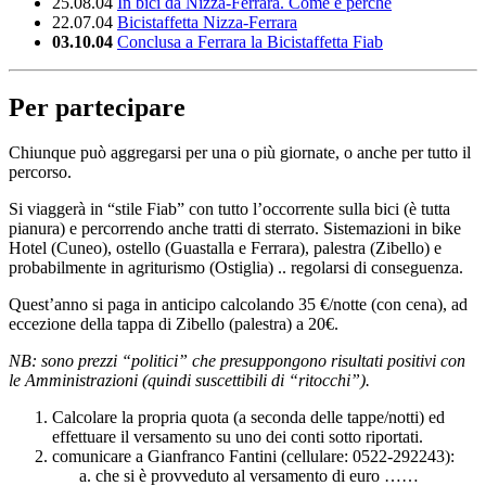
25.08.04
In bici da Nizza-Ferrara. Come e perché
22.07.04
Bicistaffetta Nizza-Ferrara
03.10.04
Conclusa a Ferrara la Bicistaffetta Fiab
Per partecipare
Chiunque può aggregarsi per una o più giornate, o anche per tutto il
percorso.
Si viaggerà in “stile Fiab” con tutto l’occorrente sulla bici (è tutta
pianura) e percorrendo anche tratti di sterrato. Sistemazioni in bike
Hotel (Cuneo), ostello (Guastalla e Ferrara), palestra (Zibello) e
probabilmente in agriturismo (Ostiglia) .. regolarsi di conseguenza.
Quest’anno si paga in anticipo calcolando 35 €/notte (con cena), ad
eccezione della tappa di Zibello (palestra) a 20€.
NB: sono prezzi “politici” che presuppongono risultati positivi con
le Amministrazioni (quindi suscettibili di “ritocchi”).
Calcolare la propria quota (a seconda delle tappe/notti) ed
effettuare il versamento su uno dei conti sotto riportati.
comunicare a Gianfranco Fantini (cellulare: 0522-292243):
che si è provveduto al versamento di euro ……