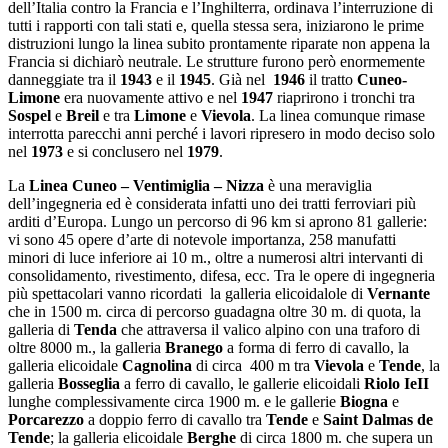
dell’Italia contro la Francia e l’Inghilterra, ordinava l’interruzione di
tutti i rapporti con tali stati e, quella stessa sera, iniziarono le prime
distruzioni lungo la linea subito prontamente riparate non appena la
Francia si dichiarò neutrale. Le strutture furono però enormemente
danneggiate tra il
1943
e il
1945
. Già nel
1946
il tratto
Cuneo-
Limone
era nuovamente attivo e nel
1947
riaprirono i tronchi tra
Sospel
e
Breil
e tra
Limone
e
Vievola
. La linea comunque rimase
interrotta parecchi anni perché i lavori ripresero in modo deciso solo
nel
1973
e si conclusero nel
1979
.
La
Linea Cuneo – Ventimiglia – Nizza
è una meraviglia
dell’ingegneria ed è considerata infatti uno dei tratti ferroviari più
arditi d’Europa. Lungo un percorso di 96 km si aprono 81 gallerie:
vi sono 45 opere d’arte di notevole importanza, 258 manufatti
minori di luce inferiore ai 10 m., oltre a numerosi altri intervanti di
consolidamento, rivestimento, difesa, ecc. Tra le opere di ingegneria
più spettacolari vanno ricordati la galleria elicoidalole di
Vernante
che in 1500 m. circa di percorso guadagna oltre 30 m. di quota, la
galleria di
Tenda
che attraversa il valico alpino con una traforo di
oltre 8000 m., la galleria
Branego
a forma di ferro di cavallo, la
galleria elicoidale
Cagnolina
di circa 400 m tra
Vievola
e
Tende
, la
galleria
Bosseglia
a ferro di cavallo, le gallerie elicoidali
Riolo I
e
II
lunghe complessivamente circa 1900 m. e le gallerie
Biogna
e
Porcarezzo
a doppio ferro di cavallo tra
Tende
e
Saint Dalmas de
Tende
; la galleria elicoidale
Berghe
di circa 1800 m. che supera un