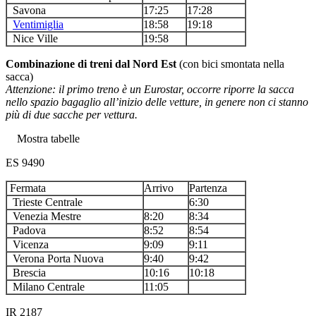
Savona
17:25
17:28
Ventimiglia
18:58
19:18
Nice Ville
19:58
Combinazione di treni dal Nord Est
(con bici smontata nella
sacca)
Attenzione: il primo treno è un Eurostar, occorre riporre la sacca
nello spazio bagaglio all’inizio delle vetture, in genere non ci stanno
più di due sacche per vettura.
Mostra tabelle
ES 9490
Fermata
Arrivo
Partenza
Trieste Centrale
6:30
Venezia Mestre
8:20
8:34
Padova
8:52
8:54
Vicenza
9:09
9:11
Verona Porta Nuova
9:40
9:42
Brescia
10:16
10:18
Milano Centrale
11:05
IR 2187