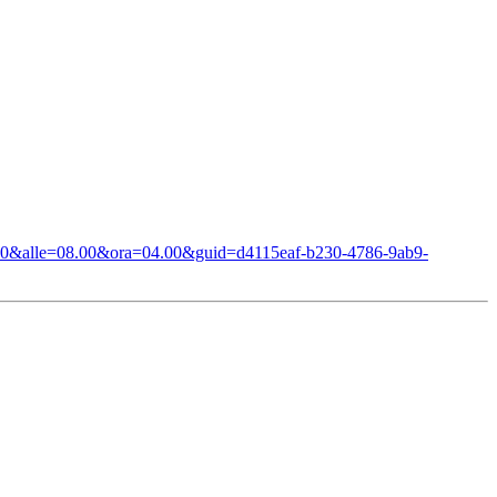
.00&alle=08.00&ora=04.00&guid=d4115eaf-b230-4786-9ab9-