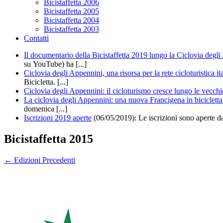
Bicistaffetta 2006
Bicistaffetta 2005
Bicistaffetta 2004
Bicistaffetta 2003
Contatti
Il documentario della Bicistaffetta 2019 lungo la Ciclovia degl
su YouTube) ha [...]
Ciclovia degli Appennini, una risorsa per la rete cicloturistica it
Bicicletta. [...]
Ciclovia degli Appennini: il cicloturismo cresce lungo le vecchi
La ciclovia degli Appennini: una nuova Francigena in bicicletta
domenica [...]
Iscrizioni 2019 aperte
(06/05/2019): Le iscrizioni sono aperte d
Bicistaffetta 2015
←
Edizioni Precedenti