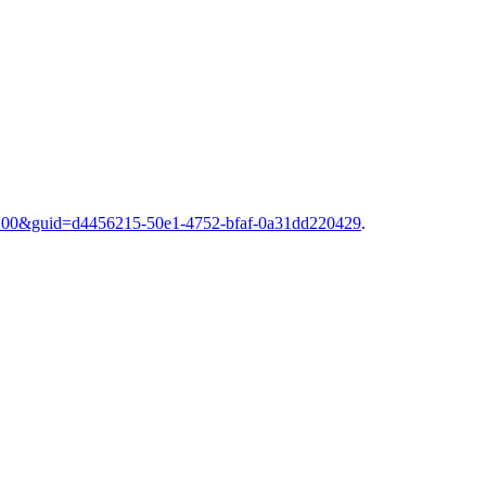
00.00&guid=d4456215-50e1-4752-bfaf-0a31dd220429
.