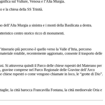
agnifica sul Vulture, Venosa e l’Alta Murgia.
o e la chiesa della SS Trinità.
o dell’Alta Murgia a sinistra e i monti della Basilicata a destra.
tteristico centro storico ricco di monumenti.
itinerario più percorso è quello verso la Valle d’Itria, percorso
 materiale rotabile, recentemente aggiornato, consente il trasporto delle
i. Si attraversa quindi il Parco delle chiese rupestri del Materano per
anto, gravine comprese nel Parco Regionale delle Gravine dell’Arco
lle chiese rupestri o come vengono chiamate in loco, le “grotte di Dio”.
taglie, la città barocca Francavilla Fontana, la città medioevale Oria e