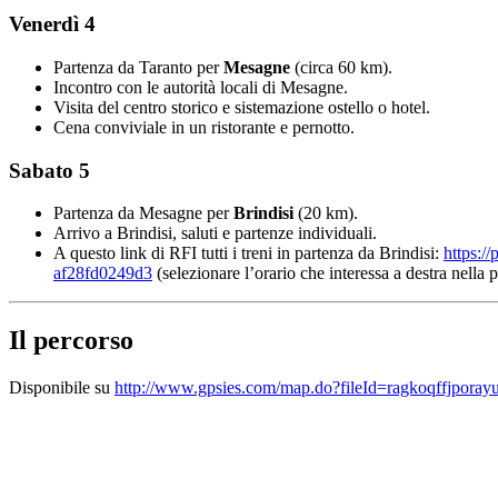
Venerdì 4
Partenza da Taranto per
Mesagne
(circa 60 km).
Incontro con le autorità locali di Mesagne.
Visita del centro storico e sistemazione ostello o hotel.
Cena conviviale in un ristorante e pernotto.
Sabato 5
Partenza da Mesagne per
Brindisi
(20 km).
Arrivo a Brindisi, saluti e partenze individuali.
A questo link di RFI tutti i treni in partenza da Brindisi:
https:
af28fd0249d3
(selezionare l’orario che interessa a destra nella 
Il percorso
Disponibile su
http://www.gpsies.com/map.do?fileId=ragkoqffjporay