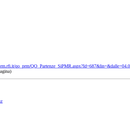
//prm.rfi.it/qo_prm/QO_Partenze_SiPMR.aspx?Id=687&lin=&dalle=04
pagina)
uz