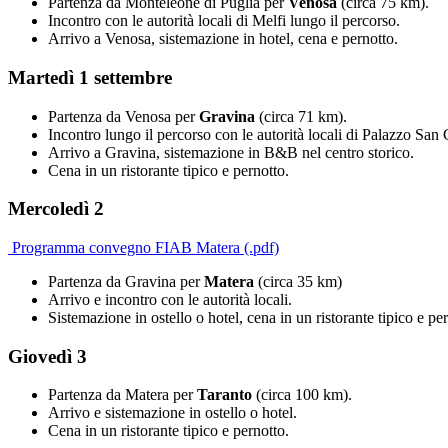
Partenza da Monteleone di Puglia per
Venosa
(circa 75 km).
Incontro con le autorità locali di Melfi lungo il percorso.
Arrivo a Venosa, sistemazione in hotel, cena e pernotto.
Martedì 1 settembre
Partenza da Venosa per
Gravina
(circa 71 km).
Incontro lungo il percorso con le autorità locali di Palazzo San
Arrivo a Gravina, sistemazione in B&B nel centro storico.
Cena in un ristorante tipico e pernotto.
Mercoledì 2
Programma convegno FIAB Matera (.pdf)
Partenza da Gravina per
Matera
(circa 35 km)
Arrivo e incontro con le autorità locali.
Sistemazione in ostello o hotel, cena in un ristorante tipico e pe
Giovedì 3
Partenza da Matera per
Taranto
(circa 100 km).
Arrivo e sistemazione in ostello o hotel.
Cena in un ristorante tipico e pernotto.