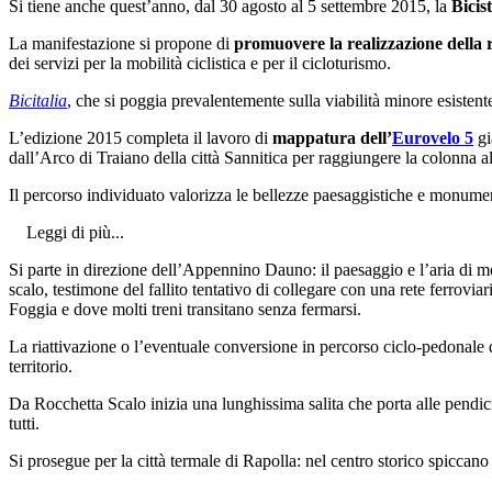
Si tiene anche quest’anno, dal 30 agosto al 5 settembre 2015, la
Bicis
La manifestazione si propone di
promuovere la realizzazione della r
dei servizi per la mobilità ciclistica e per il cicloturismo.
Bicitalia
, che si poggia prevalentemente sulla viabilità minore esistente
L’edizione 2015 completa il lavoro di
mappatura dell’
Eurovelo 5
gi
dall’Arco di Traiano della città Sannitica per raggiungere la colonna al
Il percorso individuato valorizza le bellezze paesaggistiche e monumenta
Leggi di più...
Si parte in direzione dell’Appennino Dauno: il paesaggio e l’aria di mo
scalo, testimone del fallito tentativo di collegare con una rete ferrovi
Foggia e dove molti treni transitano senza fermarsi.
La riattivazione o l’eventuale conversione in percorso ciclo-pedonale de
territorio.
Da Rocchetta Scalo inizia una lunghissima salita che porta alle pendic
tutti.
Si prosegue per la città termale di Rapolla: nel centro storico spicca