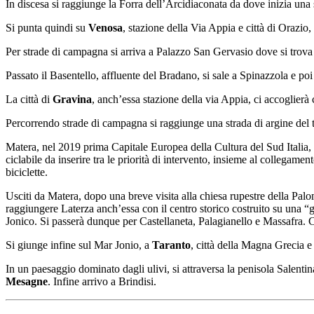
In discesa si raggiunge la Forra dell’Arcidiaconata da dove inizia una
Si punta quindi su
Venosa
, stazione della Via Appia e città di Orazio,
Per strade di campagna si arriva a Palazzo San Gervasio dove si trova 
Passato il Basentello, affluente del Bradano, si sale a Spinazzola e poi
La città di
Gravina
, anch’essa stazione della via Appia, ci accoglierà
Percorrendo strade di campagna si raggiunge una strada di argine del 
Matera, nel 2019 prima Capitale Europea della Cultura del Sud Italia, è 
ciclabile da inserire tra le priorità di intervento, insieme al collegame
biciclette.
Usciti da Matera, dopo una breve visita alla chiesa rupestre della Palo
raggiungere Laterza anch’essa con il centro storico costruito su una “
Jonico. Si passerà dunque per Castellaneta, Palagianello e Massafra. Co
Si giunge infine sul Mar Jonio, a
Taranto
, città della Magna Grecia e 
In un paesaggio dominato dagli ulivi, si attraversa la penisola Salentin
Mesagne
. Infine arrivo a Brindisi.