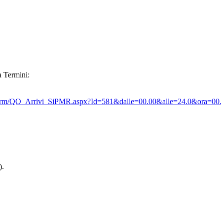
a Termini:
/qo_prm/QO_Arrivi_SiPMR.aspx?Id=581&dalle=00.00&alle=24.0&ora=
).