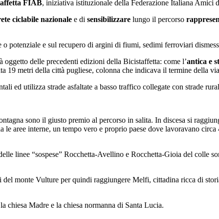
taffetta FIAB
, iniziativa istituzionale della Federazione Italiana Amici d
ete ciclabile nazionale
e di
sensibilizzare
lungo il percorso
rappresent
 o potenziale e sul recupero di argini di fiumi, sedimi ferroviari dismessi
à oggetto delle precedenti edizioni della Bicistaffetta: come l’
antica e 
ta 19 metri della città pugliese, colonna che indicava il termine della v
li ed utilizza strade asfaltate a basso traffico collegate con strade rura
ntagna sono il giusto premio al percorso in salita. In discesa si raggiu
aria le aree interne, un tempo vero e proprio paese dove lavoravano circa
lle linee “sospese” Rocchetta-Avellino e Rocchetta-Gioia del colle sono d
i del monte Vulture per quindi raggiungere Melfi, cittadina ricca di sto
no la chiesa Madre e la chiesa normanna di Santa Lucia.