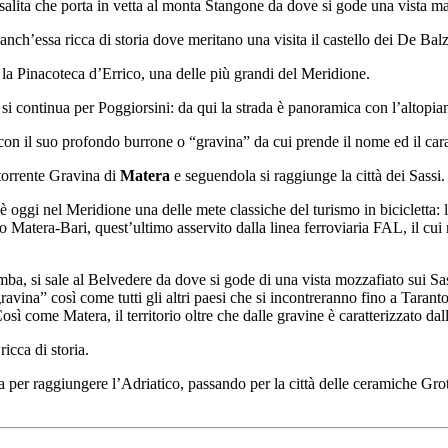
 salita che porta in vetta al monta Stangone da dove si gode una vista m
 anch’essa ricca di storia dove meritano una visita il castello dei De Balz
la Pinacoteca d’Errico, una delle più grandi del Meridione.
 si continua per Poggiorsini: da qui la strada è panoramica con l’altopian
 con il suo profondo burrone o “gravina” da cui prende il nome ed il cara
torrente Gravina di
Matera
e seguendola si raggiunge la città dei Sassi.
oggi nel Meridione una delle mete classiche del turismo in bicicletta: l’
nto Matera-Bari, quest’ultimo asservito dalla linea ferroviaria FAL, il cui
mba, si sale al Belvedere da dove si gode di una vista mozzafiato sui Sass
gravina” così come tutti gli altri paesi che si incontreranno fino a Tar
sì come Matera, il territorio oltre che dalle gravine è caratterizzato da
ricca di storia.
a per raggiungere l’Adriatico, passando per la città delle ceramiche Grot