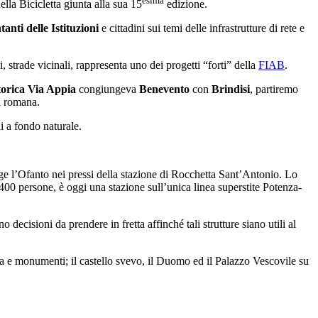
esima
ella Bicicletta giunta alla sua 15
edizione.
anti delle Istituzioni
e cittadini sui temi delle infrastrutture di rete e
, strade vicinali, rappresenta uno dei progetti “forti” della
FIAB
.
storica Via Appia
congiungeva
Benevento
con
Brindisi
, partiremo
ia romana.
li a fondo naturale.
nge l’Ofanto nei pressi della stazione di Rocchetta Sant’Antonio. Lo
 400 persone, è oggi una stazione sull’unica linea superstite Potenza-
ecisioni da prendere in fretta affinché tali strutture siano utili al
ria e monumenti; il castello svevo, il Duomo ed il Palazzo Vescovile su