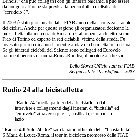
Brindisi” che può collegarsi con gli itinerari balcanici e può essere
da pungolo affinchè sia prevista la percorribilità ciclistica del
“corridoio 8”.
Il 2003 è stato proclamato dalla FIAB anno della sicurezza stradale
dei ciclisti. Anche per questa ragione gli organizzatori dedicano la
bicistaffetta alla memoria di Riccardo Gallimbeni, architetto, socio
Fiab di Torino ed esperto in reti ciclabili, vittima della strada. Fu
investito proprio un anno fa mentre andava in bicicletta in Toscana.
Se gli itinerari ciclabili del Salento sono collegati ad Eurovelo
tramite il percorso Londra-Roma-Brindisi, il merito è anche suo.
Lello Sforza Ufficio stampa FIAB
Responsabile “bicistaffetta” 2003
Radio 24 alla bicistaffetta
“Radio 24” media partner della bicistaffetta fiab
interviste e collegamenti dagli itinerari di “bicitalia” ed
“eurovelo” attraverso puglia, basilicata, campania e
lazio
“Radio24-Il Sole 24 Ore” sarà la radio ufficiale della “bicistaffetta”
S.Maria di Leuca-Roma, il tour in bicicletta promosso dalla FIAB