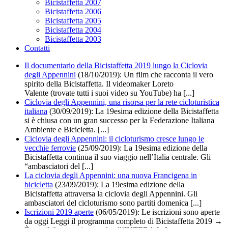
Bicistaffetta 2007
Bicistaffetta 2006
Bicistaffetta 2005
Bicistaffetta 2004
Bicistaffetta 2003
Contatti
Il documentario della Bicistaffetta 2019 lungo la Ciclovia
degli Appennini
(18/10/2019):
Un film che racconta il vero
spirito della Bicistaffetta. Il videomaker Loreto
Valente (trovate tutti i suoi video su YouTube) ha [...]
Ciclovia degli Appennini, una risorsa per la rete cicloturistica
italiana
(30/09/2019): La 19esima edizione della Bicistaffetta
si è chiusa con un gran successo per la Federazione Italiana
Ambiente e Bicicletta. [...]
Ciclovia degli Appennini: il cicloturismo cresce lungo le
vecchie ferrovie
(25/09/2019):
La 19esima edizione della
Bicistaffetta continua il suo viaggio nell’Italia centrale. Gli
“ambasciatori del [...]
La ciclovia degli Appennini: una nuova Francigena in
bicicletta
(23/09/2019):
La 19esima edizione della
Bicistaffetta attraversa la ciclovia degli Appennini. Gli
ambasciatori del cicloturismo sono partiti domenica [...]
Iscrizioni 2019 aperte
(06/05/2019): Le iscrizioni sono aperte
da oggi Leggi il programma completo di Bicistaffetta 2019 →