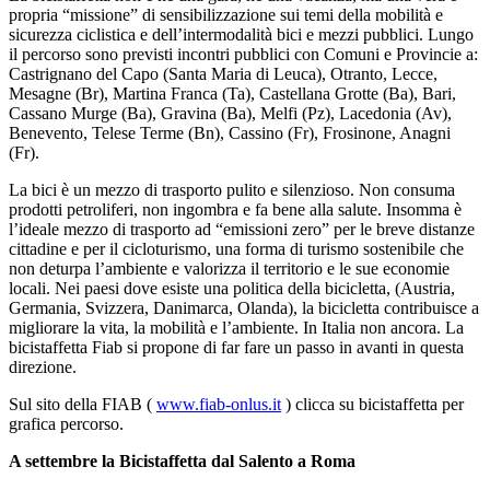
propria “missione” di sensibilizzazione sui temi della mobilità e
sicurezza ciclistica e dell’intermodalità bici e mezzi pubblici. Lungo
il percorso sono previsti incontri pubblici con Comuni e Provincie a:
Castrignano del Capo (Santa Maria di Leuca), Otranto, Lecce,
Mesagne (Br), Martina Franca (Ta), Castellana Grotte (Ba), Bari,
Cassano Murge (Ba), Gravina (Ba), Melfi (Pz), Lacedonia (Av),
Benevento, Telese Terme (Bn), Cassino (Fr), Frosinone, Anagni
(Fr).
La bici è un mezzo di trasporto pulito e silenzioso. Non consuma
prodotti petroliferi, non ingombra e fa bene alla salute. Insomma è
l’ideale mezzo di trasporto ad “emissioni zero” per le breve distanze
cittadine e per il cicloturismo, una forma di turismo sostenibile che
non deturpa l’ambiente e valorizza il territorio e le sue economie
locali. Nei paesi dove esiste una politica della bicicletta, (Austria,
Germania, Svizzera, Danimarca, Olanda), la bicicletta contribuisce a
migliorare la vita, la mobilità e l’ambiente. In Italia non ancora. La
bicistaffetta Fiab si propone di far fare un passo in avanti in questa
direzione.
Sul sito della FIAB (
www.fiab-onlus.it
) clicca su bicistaffetta per
grafica percorso.
A settembre la Bicistaffetta dal Salento a Roma