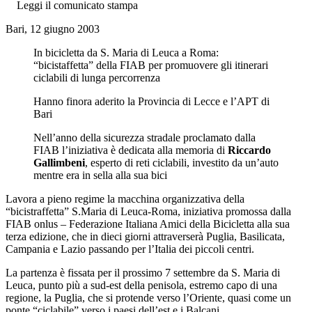
Leggi il comunicato stampa
Bari, 12 giugno 2003
In bicicletta da S. Maria di Leuca a Roma:
“bicistaffetta” della FIAB per promuovere gli itinerari
ciclabili di lunga percorrenza
Hanno finora aderito la Provincia di Lecce e l’APT di
Bari
Nell’anno della sicurezza stradale proclamato dalla
FIAB l’iniziativa è dedicata alla memoria di
Riccardo
Gallimbeni
, esperto di reti ciclabili, investito da un’auto
mentre era in sella alla sua bici
Lavora a pieno regime la macchina organizzativa della
“bicistraffetta” S.Maria di Leuca-Roma, iniziativa promossa dalla
FIAB onlus – Federazione Italiana Amici della Bicicletta alla sua
terza edizione, che in dieci giorni attraverserà Puglia, Basilicata,
Campania e Lazio passando per l’Italia dei piccoli centri.
La partenza è fissata per il prossimo 7 settembre da S. Maria di
Leuca, punto più a sud-est della penisola, estremo capo di una
regione, la Puglia, che si protende verso l’Oriente, quasi come un
ponte “ciclabile” verso i paesi dell’est e i Balcani.