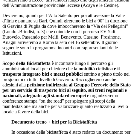
dell’Amministrazione provinciale leccese (Acaya e le Cesine).
Devieremo, quindi per l’Alto Salento per poi attraversare la Valle
d’Itria e puntare su Bari. Quindi gireremo le bici a 90° in direzione
di Gravina di Puglia da dove imboccheremo la “Via dei Pellegrini”
(Londra-Brindisi, n. 3) che coincide con il percorso EV 5 di
Eurovelo. Passando per Melfi, Benevento, Cassino, Frosinone,
Anagni arriveremo a Roma la sera del 16 settembre. Il giorno
seguente sono in programma incontri con rappresentanti delle
Istituzioni.
Scopo della Bicistaffetta
è incontrare lungo il percorso gli
amministratori locali per chiedere che la
mobilità ciclistica e il
trasporto integrato bici e mezzi pubblici
entrino a pieno titolo nei
programmi di tutti i livelli di Governo. Raccoglieremo anche
adesioni alla
petizione indirizzata al Gruppo Ferrovie dello Stato
per un servizio di trasporto bici al seguito, sui treni regionali e
nazionali, adeguato agli standard europei
e organizzeremo
conferenze stampa “on the road” per spiegare gli scopi della
manifestazione ma anche per valorizzare quanto realizzato a livello
locale a favore della bici.
Documento treno + bici per la Bicistaffetta
In occasione della bicistaffetta è stato redatto un documento per