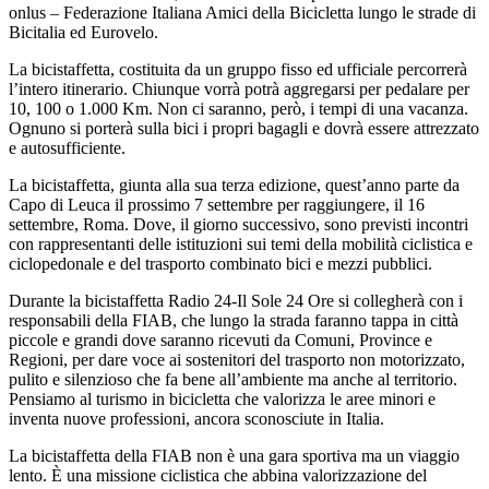
onlus – Federazione Italiana Amici della Bicicletta lungo le strade di
Bicitalia ed Eurovelo.
La bicistaffetta, costituita da un gruppo fisso ed ufficiale percorrerà
l’intero itinerario. Chiunque vorrà potrà aggregarsi per pedalare per
10, 100 o 1.000 Km. Non ci saranno, però, i tempi di una vacanza.
Ognuno si porterà sulla bici i propri bagagli e dovrà essere attrezzato
e autosufficiente.
La bicistaffetta, giunta alla sua terza edizione, quest’anno parte da
Capo di Leuca il prossimo 7 settembre per raggiungere, il 16
settembre, Roma. Dove, il giorno successivo, sono previsti incontri
con rappresentanti delle istituzioni sui temi della mobilità ciclistica e
ciclopedonale e del trasporto combinato bici e mezzi pubblici.
Durante la bicistaffetta Radio 24-Il Sole 24 Ore si collegherà con i
responsabili della FIAB, che lungo la strada faranno tappa in città
piccole e grandi dove saranno ricevuti da Comuni, Province e
Regioni, per dare voce ai sostenitori del trasporto non motorizzato,
pulito e silenzioso che fa bene all’ambiente ma anche al territorio.
Pensiamo al turismo in bicicletta che valorizza le aree minori e
inventa nuove professioni, ancora sconosciute in Italia.
La bicistaffetta della FIAB non è una gara sportiva ma un viaggio
lento. È una missione ciclistica che abbina valorizzazione del