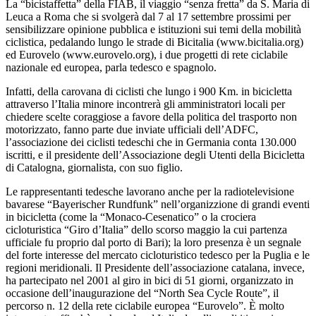
La “bicistaffetta” della FIAB, il viaggio “senza fretta” da S. Maria di
Leuca a Roma che si svolgerà dal 7 al 17 settembre prossimi per
sensibilizzare opinione pubblica e istituzioni sui temi della mobilità
ciclistica, pedalando lungo le strade di Bicitalia (www.bicitalia.org)
ed Eurovelo (www.eurovelo.org), i due progetti di rete ciclabile
nazionale ed europea, parla tedesco e spagnolo.
Infatti, della carovana di ciclisti che lungo i 900 Km. in bicicletta
attraverso l’Italia minore incontrerà gli amministratori locali per
chiedere scelte coraggiose a favore della politica del trasporto non
motorizzato, fanno parte due inviate ufficiali dell’ADFC,
l’associazione dei ciclisti tedeschi che in Germania conta 130.000
iscritti, e il presidente dell’Associazione degli Utenti della Bicicletta
di Catalogna, giornalista, con suo figlio.
Le rappresentanti tedesche lavorano anche per la radiotelevisione
bavarese “Bayerischer Rundfunk” nell’organizzione di grandi eventi
in bicicletta (come la “Monaco-Cesenatico” o la crociera
cicloturistica “Giro d’Italia” dello scorso maggio la cui partenza
ufficiale fu proprio dal porto di Bari); la loro presenza è un segnale
del forte interesse del mercato cicloturistico tedesco per la Puglia e le
regioni meridionali. Il Presidente dell’associazione catalana, invece,
ha partecipato nel 2001 al giro in bici di 51 giorni, organizzato in
occasione dell’inaugurazione del “North Sea Cycle Route”, il
percorso n. 12 della rete ciclabile europea “Eurovelo”. È molto