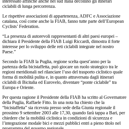
interessato affinchè anche nel sud Italia decollino gli itinerari
ciclabili di lunga percorrenza.
Le rispettive associazioni di appartenenza, ADFC e Associazione
catalana, così come anche la FIAB, fanno tutte parte dell’European
Cyclists’ Federation.
“La presenza di autorevoli rappresentanti di altri paesi europei –
dichiara il Presidente della FIAB Luigi Riccardi, dimostra il forte
interesse per lo sviluppo delle reti ciclabili integrate nel nostro
Paese.”
Secondo la FIAB la Puglia, regione scelta quest’anno per la
partenza della bicistaffetta, può giocare un ruolo strategico tra le
regioni meridionali nel rilanciare l’uso del trasporto ciclistico quale
forma di mobilità pulita e, in quanto attraversata dagli itinerari
ciclabili di Bicitalia ed Eurovelo, diventare “ponte ciclabile” tra
Europa e Oriente.
Per questa ragione il Presidente della FIAB ha scritto al Governatore
della Puglia, Raffaele Fitto. In una nota ha chiesto che la
“bicistaffetta” sia ricevuta presso sede della Giunta regionale il
prossimo 9 settembre 2003 alle 17,30, quando farà tappa a Bari, per
chiedere che la mobilità ciclistica in condizioni di sicurezza e
l’integrazione modale bici e mezzi pubblici entri a pieno titolo nel
programma del governo regionale.