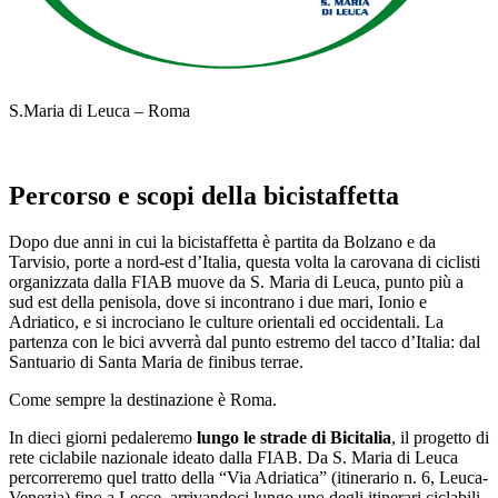
S.Maria di Leuca – Roma
Percorso e scopi della bicistaffetta
Dopo due anni in cui la bicistaffetta è partita da Bolzano e da
Tarvisio, porte a nord-est d’Italia, questa volta la carovana di ciclisti
organizzata dalla FIAB muove da S. Maria di Leuca, punto più a
sud est della penisola, dove si incontrano i due mari, Ionio e
Adriatico, e si incrociano le culture orientali ed occidentali. La
partenza con le bici avverrà dal punto estremo del tacco d’Italia: dal
Santuario di Santa Maria de finibus terrae.
Come sempre la destinazione è Roma.
In dieci giorni pedaleremo
lungo le strade di Bicitalia
, il progetto di
rete ciclabile nazionale ideato dalla FIAB. Da S. Maria di Leuca
percorreremo quel tratto della “Via Adriatica” (itinerario n. 6, Leuca-
Venezia) fino a Lecce, arrivandoci lungo uno degli itinerari ciclabili