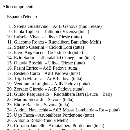
Altri componenti
Espandi l'elenco
Serena Guastavino – AdB Genova (fino Telese)
Paola Taglieri – Tuttinbici Vicenza (tutta)
Luisella Vivan – Ulisse Trieste (tutta)
Giacomo Ronca – Ruotalibera Bari (fino Melfi)
Stefano Caserini – Ciclodi Lodi (tutta)
Piero Angelucci – Ciclodi Lodi (tutta)
Ezio Sartor – Liberalabici Conegliano (tutta)
Ottavia Boschin – Ulisse Trieste (tutta)
Pasini Enrico – AdB Padova (tutta)
Restello Carlo – AdB Padova (tutta)
Trigila M.Luisa – AdB Padova (tutta)
Vendramin Luigino – AdB Padova (tutta)
Zorzato Giorgio – AdB Padova (tutta)
Guido Pasquariello – Ruotalibera Bari (Leuca – Bari)
Marino Siccardi – Savona (tutta)
Ettore Baietto – Savona (tutta)
Andrea Navacchia – AdB Massa Lombarda – Ra – (tutta)
Ugo Facca – Aruotalibera Pordenone (tutta)
Antonio Rotolo (fino a Melfi)
Corrado Jannelli – Aruotalibera Pordenone (tutta)