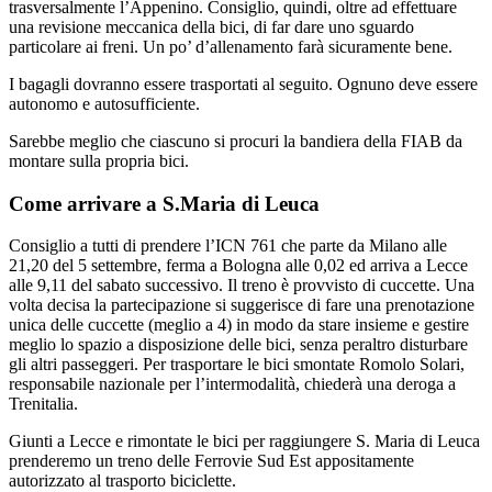
trasversalmente l’Appenino. Consiglio, quindi, oltre ad effettuare
una revisione meccanica della bici, di far dare uno sguardo
particolare ai freni. Un po’ d’allenamento farà sicuramente bene.
I bagagli dovranno essere trasportati al seguito. Ognuno deve essere
autonomo e autosufficiente.
Sarebbe meglio che ciascuno si procuri la bandiera della FIAB da
montare sulla propria bici.
Come arrivare a S.Maria di Leuca
Consiglio a tutti di prendere l’ICN 761 che parte da Milano alle
21,20 del 5 settembre, ferma a Bologna alle 0,02 ed arriva a Lecce
alle 9,11 del sabato successivo. Il treno è provvisto di cuccette. Una
volta decisa la partecipazione si suggerisce di fare una prenotazione
unica delle cuccette (meglio a 4) in modo da stare insieme e gestire
meglio lo spazio a disposizione delle bici, senza peraltro disturbare
gli altri passeggeri. Per trasportare le bici smontate Romolo Solari,
responsabile nazionale per l’intermodalità, chiederà una deroga a
Trenitalia.
Giunti a Lecce e rimontate le bici per raggiungere S. Maria di Leuca
prenderemo un treno delle Ferrovie Sud Est appositamente
autorizzato al trasporto biciclette.