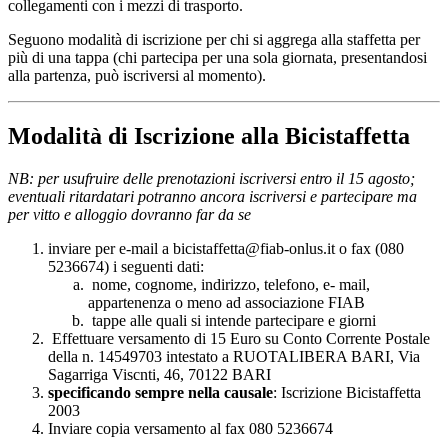
collegamenti con i mezzi di trasporto.
Seguono modalità di iscrizione per chi si aggrega alla staffetta per
più di una tappa (chi partecipa per una sola giornata, presentandosi
alla partenza, può iscriversi al momento).
Modalità di Iscrizione alla Bicistaffetta
NB: per usufruire delle prenotazioni iscriversi entro il 15 agosto;
eventuali ritardatari potranno ancora iscriversi e partecipare ma
per vitto e alloggio dovranno far da se
inviare per e-mail a bicistaffetta@fiab-onlus.it o fax (080
5236674) i seguenti dati:
nome, cognome, indirizzo, telefono, e- mail,
appartenenza o meno ad associazione FIAB
tappe alle quali si intende partecipare e giorni
Effettuare versamento di 15 Euro su Conto Corrente Postale
della n. 14549703 intestato a RUOTALIBERA BARI, Via
Sagarriga Viscnti, 46, 70122 BARI
specificando sempre nella causale
: Iscrizione Bicistaffetta
2003
Inviare copia versamento al fax 080 5236674