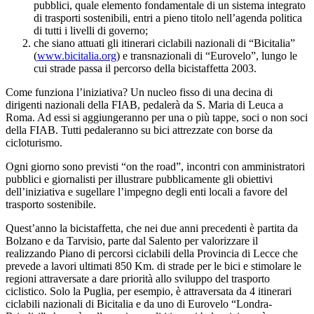
pubblici, quale elemento fondamentale di un sistema integrato
di trasporti sostenibili, entri a pieno titolo nell’agenda politica
di tutti i livelli di governo;
che siano attuati gli itinerari ciclabili nazionali di “Bicitalia”
(
www.bicitalia.org
) e transnazionali di “Eurovelo”, lungo le
cui strade passa il percorso della bicistaffetta 2003.
Come funziona l’iniziativa? Un nucleo fisso di una decina di
dirigenti nazionali della FIAB, pedalerà da S. Maria di Leuca a
Roma. Ad essi si aggiungeranno per una o più tappe, soci o non soci
della FIAB. Tutti pedaleranno su bici attrezzate con borse da
cicloturismo.
Ogni giorno sono previsti “on the road”, incontri con amministratori
pubblici e giornalisti per illustrare pubblicamente gli obiettivi
dell’iniziativa e sugellare l’impegno degli enti locali a favore del
trasporto sostenibile.
Quest’anno la bicistaffetta, che nei due anni precedenti è partita da
Bolzano e da Tarvisio, parte dal Salento per valorizzare il
realizzando Piano di percorsi ciclabili della Provincia di Lecce che
prevede a lavori ultimati 850 Km. di strade per le bici e stimolare le
regioni attraversate a dare priorità allo sviluppo del trasporto
ciclistico. Solo la Puglia, per esempio, è attraversata da 4 itinerari
ciclabili nazionali di Bicitalia e da uno di Eurovelo “Londra-