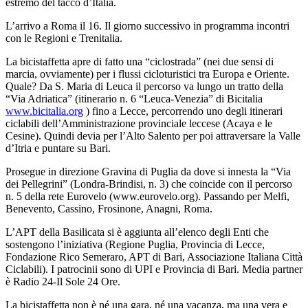
estremo del tacco d’Italia.
L’arrivo a Roma il 16. Il giorno successivo in programma incontri
con le Regioni e Trenitalia.
La bicistaffetta apre di fatto una “ciclostrada” (nei due sensi di
marcia, ovviamente) per i flussi cicloturistici tra Europa e Oriente.
Quale? Da S. Maria di Leuca il percorso va lungo un tratto della
“Via Adriatica” (itinerario n. 6 “Leuca-Venezia” di Bicitalia
www.bicitalia.org
) fino a Lecce, percorrendo uno degli itinerari
ciclabili dell’Amministrazione provinciale leccese (Acaya e le
Cesine). Quindi devia per l’Alto Salento per poi attraversare la Valle
d’Itria e puntare su Bari.
Prosegue in direzione Gravina di Puglia da dove si innesta la “Via
dei Pellegrini” (Londra-Brindisi, n. 3) che coincide con il percorso
n. 5 della rete Eurovelo (www.eurovelo.org). Passando per Melfi,
Benevento, Cassino, Frosinone, Anagni, Roma.
L’APT della Basilicata si è aggiunta all’elenco degli Enti che
sostengono l’iniziativa (Regione Puglia, Provincia di Lecce,
Fondazione Rico Semeraro, APT di Bari, Associazione Italiana Città
Ciclabili). I patrocinii sono di UPI e Provincia di Bari. Media partner
è Radio 24-Il Sole 24 Ore.
La bicistaffetta non è né una gara, né una vacanza, ma una vera e