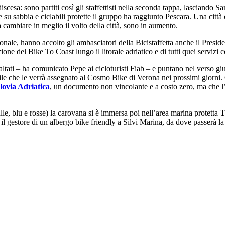
scesa: sono partiti così gli staffettisti nella seconda tappa, lasciando S
e su sabbia e ciclabili protette il gruppo ha raggiunto Pescara. Una citt
a cambiare in meglio il volto della città, sono in aumento.
zionale, hanno accolto gli ambasciatori della Bicistaffetta anche il Presi
azione del Bike To Coast lungo il litorale adriatico e di tutti quei servizi
altati – ha comunicato Pepe ai cicloturisti Fiab – e puntano nel verso gi
ile che le verrà assegnato al Cosmo Bike di Verona nei prossimi giorni. C
lovia Adriatica
, un documento non vincolante e a costo zero, ma che l’
lle, blu e rosse) la carovana si è immersa poi nell’area marina protetta
T
il gestore di un albergo bike friendly a Silvi Marina, da dove passerà la