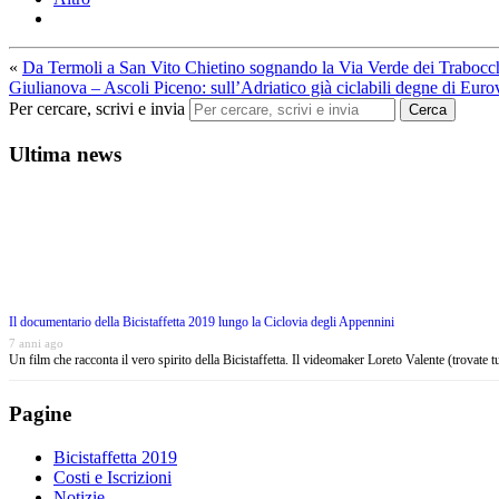
«
Da Termoli a San Vito Chietino sognando la Via Verde dei Trabocc
Giulianova – Ascoli Piceno: sull’Adriatico già ciclabili degne di Euro
Per cercare, scrivi e invia
Cerca
Ultima news
Il documentario della Bicistaffetta 2019 lungo la Ciclovia degli Appennini
7 anni ago
Un film che racconta il vero spirito della Bicistaffetta. Il videomaker Loreto Valente (trovate 
Pagine
Bicistaffetta 2019
Costi e Iscrizioni
Notizie