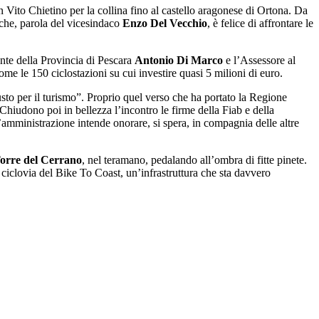
an Vito Chietino per la collina fino al castello aragonese di Ortona. Da
à che, parola del vicesindaco
Enzo Del Vecchio
, è felice di affrontare le
dente della Provincia di Pescara
Antonio Di Marco
e l’Assessore al
 come le 150 ciclostazioni su cui investire quasi 5 milioni di euro.
usto per il turismo”. Proprio quel verso che ha portato la Regione
hiudono poi in bellezza l’incontro le firme della Fiab e della
amministrazione intende onorare, si spera, in compagnia delle altre
orre del Cerrano
, nel teramano, pedalando all’ombra di fitte pinete.
 ciclovia del Bike To Coast, un’infrastruttura che sta davvero