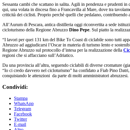
Sessanta cambi che scattano in salita. Agili in pendenza e prudenti in di
qui, una volata in discesa fino a Francavilla al Mare, dove tra tavolam
criticità dei ciclisti. Proprio perchè quelli che pedalano, contribuendo 
All’Aurum di Pescara, antica distilleria oggi riconvertita a sede istitu
cicloturismo della Regione Abruzzo
Dino Pepe
. Sul piatto la realizz
“I lavori per quei 131 km del Bike To Coast di ciclabile sono tutti app
Abruzzo ad aggiudicarsi l’Oscar in materia di turismo lento e sostenib
Regione Abruzzo sul protocollo d’intesa per la realizzazione della
Cic
regioni che si affacciano sull’Adriatico.
Da una provincia all’altra, seguendo ciclabili di diverse cromature (gia
“Io ci credo davvero nel cicloturismo” ha confidato a Fiab Pino Datri, 
conquistando le attenzioni da parte di molti amministratori abruzzesi.
Condividi:
Stampa
WhatsApp
Telegram
Facebook
Twitter
E-mail
Altro