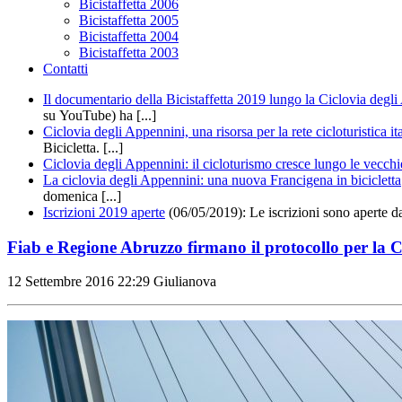
Bicistaffetta 2006
Bicistaffetta 2005
Bicistaffetta 2004
Bicistaffetta 2003
Contatti
Il documentario della Bicistaffetta 2019 lungo la Ciclovia degl
su YouTube) ha [...]
Ciclovia degli Appennini, una risorsa per la rete cicloturistica it
Bicicletta. [...]
Ciclovia degli Appennini: il cicloturismo cresce lungo le vecchi
La ciclovia degli Appennini: una nuova Francigena in bicicletta
domenica [...]
Iscrizioni 2019 aperte
(06/05/2019): Le iscrizioni sono aperte d
Fiab e Regione Abruzzo firmano il protocollo per la C
12 Settembre 2016
22:29
Giulianova