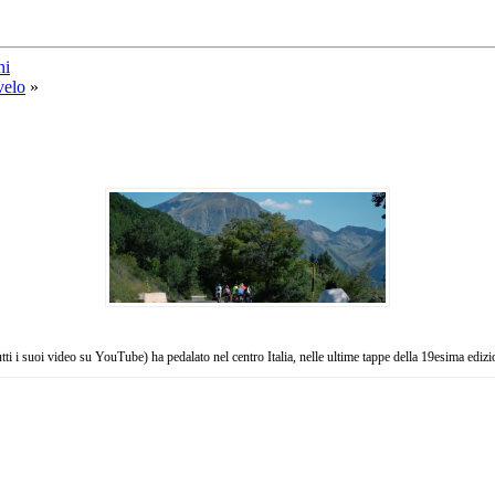
hi
velo
»
tutti i suoi video su YouTube) ha pedalato nel centro Italia, nelle ultime tappe della 19esima edi