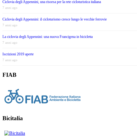
Ciclovia degli Appennini, una risorsa per la rete cicloturistica italiana
7 anni ago
Ciclovia degli Appennini: il cicloturismo cresce lungo le vecchie ferrovie
7 anni ago
La ciclovia degli Appennini: una nuova Francigena in bicicletta
7 anni ago
Iscrizioni 2019 aperte
7 anni ago
FIAB
Bicitalia