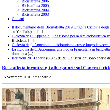
Bicistaffetta 2006
Bicistaffetta 2005
Bicistaffetta 2004
Bicistaffetta 2003
Contatti
Il documentario della Bicistaffetta 2019 lungo la Ciclovia degl
su YouTube) ha [...]
Ciclovia degli Appennini, una risorsa per la rete cicloturistica it
Bicicletta. [...]
Ciclovia degli Appennini: il cicloturismo cresce lungo le vecchi
La ciclovia degli Appennini: una nuova Francigena in bicicletta
domenica [...]
Iscrizioni 2019 aperte
(06/05/2019): Le iscrizioni sono aperte d
Bicistaffetta incontra gli albergatori: sul Conero il c
15 Settembre 2016
22:37
Sirolo