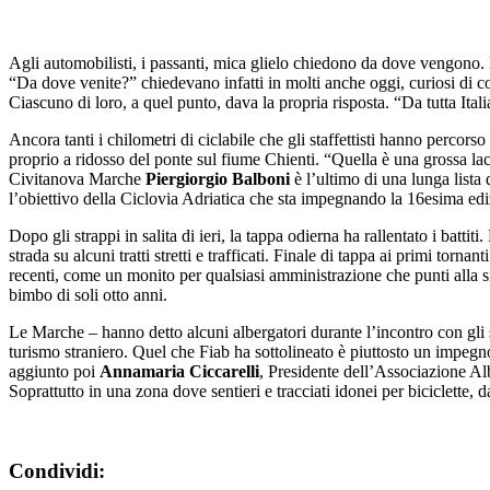
Agli automobilisti, i passanti, mica glielo chiedono da dove vengono. E
“Da dove venite?” chiedevano infatti in molti anche oggi, curiosi di co
Ciascuno di loro, a quel punto, dava la propria risposta. “Da tutta Ital
Ancora tanti i chilometri di ciclabile che gli staffettisti hanno percor
proprio a ridosso del ponte sul fiume Chienti. “Quella è una grossa l
Civitanova Marche
Piergiorgio Balboni
è l’ultimo di una lunga lista
l’obiettivo della Ciclovia Adriatica che sta impegnando la 16esima ediz
Dopo gli strappi in salita di ieri, la tappa odierna ha rallentato i batt
strada su alcuni tratti stretti e trafficati. Finale di tappa ai primi torn
recenti, come un monito per qualsiasi amministrazione che punti alla sic
bimbo di soli otto anni.
Le Marche – hanno detto alcuni albergatori durante l’incontro con gli staf
turismo straniero. Quel che Fiab ha sottolineato è piuttosto un impegn
aggiunto poi
Annamaria Ciccarelli
, Presidente dell’Associazione Al
Soprattutto in una zona dove sentieri e tracciati idonei per biciclette,
Condividi: