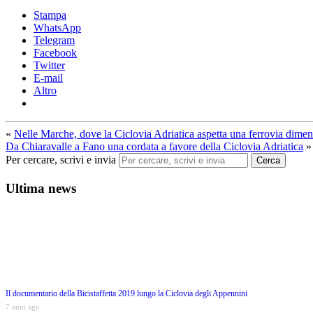
Stampa
WhatsApp
Telegram
Facebook
Twitter
E-mail
Altro
«
Nelle Marche, dove la Ciclovia Adriatica aspetta una ferrovia dimen
Da Chiaravalle a Fano una cordata a favore della Ciclovia Adriatica
»
Per cercare, scrivi e invia
Cerca
Ultima news
Il documentario della Bicistaffetta 2019 lungo la Ciclovia degli Appennini
7 anni ago