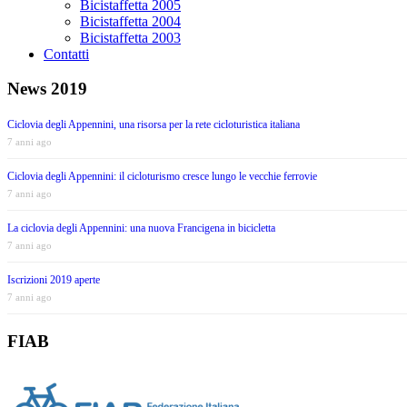
Bicistaffetta 2005
Bicistaffetta 2004
Bicistaffetta 2003
Contatti
News 2019
Ciclovia degli Appennini, una risorsa per la rete cicloturistica italiana
7 anni ago
Ciclovia degli Appennini: il cicloturismo cresce lungo le vecchie ferrovie
7 anni ago
La ciclovia degli Appennini: una nuova Francigena in bicicletta
7 anni ago
Iscrizioni 2019 aperte
7 anni ago
FIAB