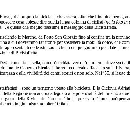
 magari è proprio la bicicletta che azzera, oltre che l’inquinamento, anch
noscere cosa volesse dire quella lunga colonna di ciclisti (
nella foto i
ia!”, è quella che meglio riassume il messaggio della Bicistaffetta.
so risalendo le Marche, da Porto San Giorgio fino al confine tra la provin
acuna a cui dovremmo far fronte per sostenere la mobilità dolce, che com
 di rappresentanti delle istituzioni che in cinque giorni di pedalate hann
ione di Bicistaffetta.
iti. Defaticamento in sella, con un’occhiata verso l’entroterra, dove svetta
anti del monte Conero a
Sirolo
. Il borgo medievale affacciato sulla Riviera
urezza e alla vivibilità dei centri storici e non solo. Nel ’55, si legge d
fettisti – sono un territorio votato alla bicicletta. E la Ciclovia Adriati
o della Regione non ancora adeguato alle potenzialità del turismo a due 
bergatori della Riviera del Conero. Che ha precisato: “non si può pensar
 dalle mtb in giù, misurano oltre 100km.