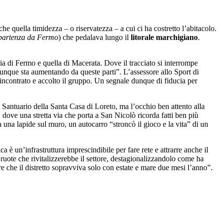
e quella timidezza – o riservatezza – a cui ci ha costretto l’abitacolo.
n partenza da Fermo
) che pedalava lungo il
litorale marchigiano
.
cia di Fermo e quella di Macerata. Dove il tracciato si interrompe
unque sta aumentando da queste parti”. L’assessore allo Sport di
o incontrato e accolto il gruppo. Un segnale dunque di fiducia per
 il Santuario della Santa Casa di Loreto, ma l’occhio ben attento alla
, dove una stretta via che porta a San Nicolò ricorda fatti ben più
a una lapide sul muro, un autocarro “stroncò il gioco e la vita” di un
ca è un’infrastruttura imprescindibile per fare rete e attrarre anche il
ruote che rivitalizzerebbe il settore, destagionalizzandolo come ha
e che il distretto sopravviva solo con estate e mare due mesi l’anno”.