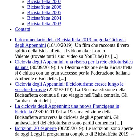
Bicistaffetta 2007
Bicistaffetta 2006
Bicistaffetta 2005
Bicistaffetta 2004
Bicistaffetta 2003
Contatti
Il documentario della Bicistaffetta 2019 lungo la Ciclovia
degli Appennini
(18/10/2019):
Un film che racconta il vero
spirito della Bicistaffetta. Il videomaker Loreto
Valente (trovate tutti i suoi video su YouTube) ha [...]
Ciclovia degli Appennini, una risorsa per la rete cicloturistica
italiana
(30/09/2019): La 19esima edizione della Bicistaffetta
si è chiusa con un gran successo per la Federazione Italiana
Ambiente e Bicicletta. [...]
Ciclovia degli Appennini: il cicloturismo cresce lungo le
vecchie ferrovie
(25/09/2019):
La 19esima edizione della
Bicistaffetta continua il suo viaggio nell’Italia centrale. Gli
“ambasciatori del [...]
La ciclovia degli Appennini: una nuova Francigena in
bicicletta
(23/09/2019):
La 19esima edizione della
Bicistaffetta attraversa la ciclovia degli Appennini. Gli
ambasciatori del cicloturismo sono partiti domenica [...]
Iscrizioni 2019 aperte
(06/05/2019): Le iscrizioni sono aperte
da oggi Leggi il programma completo di Bicistaffetta 2019 →