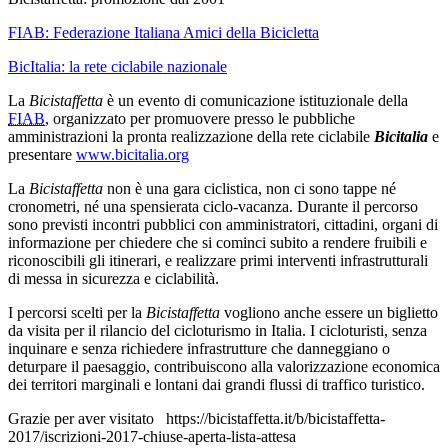
FIAB:
Federazione Italiana Amici della Bicicletta
BicItalia: la rete ciclabile nazionale
La
Bicistaffetta
è un evento di comunicazione istituzionale della
FIAB
, organizzato per promuovere presso le pubbliche
amministrazioni la pronta realizzazione della rete ciclabile
Bicitalia
e
presentare
www.bicitalia.org
La
Bicistaffetta
non è una gara ciclistica, non ci sono tappe né
cronometri, né una spensierata ciclo-vacanza. Durante il percorso
sono previsti incontri pubblici con amministratori, cittadini, organi di
informazione per chiedere che si cominci subito a rendere fruibili e
riconoscibili gli itinerari, e realizzare primi interventi infrastrutturali
di messa in sicurezza e ciclabilità.
I percorsi scelti per la
Bicistaffetta
vogliono anche essere un biglietto
da visita per il rilancio del cicloturismo in Italia. I cicloturisti, senza
inquinare e senza richiedere infrastrutture che danneggiano o
deturpare il paesaggio, contribuiscono alla valorizzazione economica
dei territori marginali e lontani dai grandi flussi di traffico turistico.
Grazie per aver visitato https://bicistaffetta.it/b/bicistaffetta-
2017/iscrizioni-2017-chiuse-aperta-lista-attesa