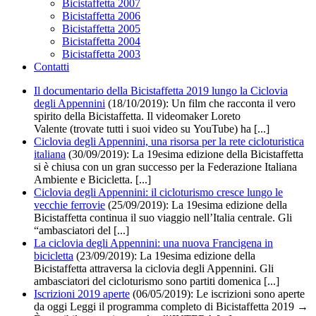
Bicistaffetta 2007
Bicistaffetta 2006
Bicistaffetta 2005
Bicistaffetta 2004
Bicistaffetta 2003
Contatti
Il documentario della Bicistaffetta 2019 lungo la Ciclovia
degli Appennini
(18/10/2019):
Un film che racconta il vero
spirito della Bicistaffetta. Il videomaker Loreto
Valente (trovate tutti i suoi video su YouTube) ha [...]
Ciclovia degli Appennini, una risorsa per la rete cicloturistica
italiana
(30/09/2019): La 19esima edizione della Bicistaffetta
si è chiusa con un gran successo per la Federazione Italiana
Ambiente e Bicicletta. [...]
Ciclovia degli Appennini: il cicloturismo cresce lungo le
vecchie ferrovie
(25/09/2019):
La 19esima edizione della
Bicistaffetta continua il suo viaggio nell’Italia centrale. Gli
“ambasciatori del [...]
La ciclovia degli Appennini: una nuova Francigena in
bicicletta
(23/09/2019):
La 19esima edizione della
Bicistaffetta attraversa la ciclovia degli Appennini. Gli
ambasciatori del cicloturismo sono partiti domenica [...]
Iscrizioni 2019 aperte
(06/05/2019): Le iscrizioni sono aperte
da oggi Leggi il programma completo di Bicistaffetta 2019 →