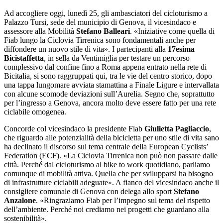
Ad accogliere oggi, lunedì 25, gli ambasciatori del cicloturismo a
Palazzo Tursi, sede del municipio di Genova, il vicesindaco e
assessore alla Mobilità
Stefano Balleari
. «Iniziative come quella di
Fiab lungo la Ciclovia Tirrenica sono fondamentali anche per
diffondere un nuovo stile di vita». I partecipanti alla
17esima
Bicistaffetta
, in sella da Ventimiglia per testare un percorso
complessivo dal confine fino a Roma appena entrato nella rete di
Bicitalia, si sono raggruppati qui, tra le vie del centro storico, dopo
una tappa lungomare avviata stamattina a Finale Ligure e intervallata
con alcune scomode deviazioni sull’Aurelia. Segno che, soprattutto
per l’ingresso a Genova, ancora molto deve essere fatto per una rete
ciclabile omogenea.
Concorde col vicesindaco la presidente Fiab
Giulietta Pagliaccio
,
che riguardo alle potenzialità della bicicletta per uno stile di vita sano
ha declinato il discorso sul tema centrale della European Cyclists’
Federation (ECF). «La Ciclovia Tirrenica non può non passare dalle
città. Perché dal cicloturismo al bike to work quotidiano, parliamo
comunque di mobilità attiva. Quella che per svilupparsi ha bisogno
di infrastrutture ciclabili adeguate». A fianco del vicesindaco anche il
consigliere comunale di Genova con delega allo sport
Stefano
Anzalone
. «Ringraziamo Fiab per l’impegno sul tema del rispetto
dell’ambiente. Perché noi crediamo nei progetti che guardano alla
sostenibilità».