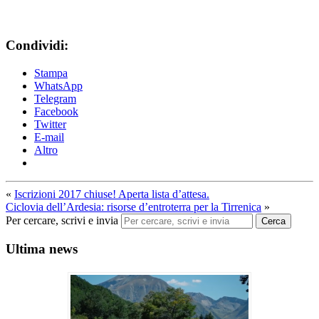
Condividi:
Stampa
WhatsApp
Telegram
Facebook
Twitter
E-mail
Altro
«
Iscrizioni 2017 chiuse! Aperta lista d’attesa.
Ciclovia dell’Ardesia: risorse d’entroterra per la Tirrenica
»
Per cercare, scrivi e invia
Cerca
Ultima news