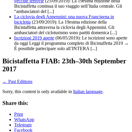
vecchie ferrovie
(25/09/2019):
La 19esima edizione della
Bicistaffetta continua il suo viaggio nell’Italia centrale. Gli
“ambasciatori del [...]
La ciclovia degli Appennini: una nuova Francigena in
bicicletta
(23/09/2019):
La 19esima edizione della
Bicistaffetta attraversa la ciclovia degli Appennini. Gli
ambasciatori del cicloturismo sono partiti domenica [...]
Iscrizioni 2019 aperte
(06/05/2019): Le iscrizioni sono aperte
da oggi Leggi il programma completo di Bicistaffetta 2019 →
È possibile partecipare solo all’INTERA [...]
Bicistaffetta FIAB: 23th–30th September
2017
←
Past Editions
Sorry, this content is only available in
Italian language
.
Share this:
Print
WhatsApp
Telegram
Facebook