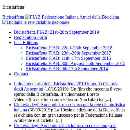
Bicistaffetta
Bicistaffetta
Federazione Italiana Amici della Bicicletta
la rete ciclabile nazionale
Bicistaffetta FIAB: 21st–28th September 2019
Registration Form
Past Editions
Bicistaffetta FIAB: 22nd–28th September 2018
Bicistaffetta FIAB: 23th–30th September 2017
Bicistaffetta FIAB: 11th–17th September 2016
Bicistaffetta FIAB: 30th August – 5th September 2015
Bicistaffetta FIAB: 9th-13th September 2014
Contact
Il documentario della Bicistaffetta 2019 lungo la Ciclovia
degli Appennini
(18/10/2019):
Un film che racconta il vero
spirito della Bicistaffetta. Il videomaker Loreto
Valente (trovate tutti i suoi video su YouTube) ha [...]
Ciclovia degli Appennini, una risorsa per la rete cicloturistica
italiana
(30/09/2019): La 19esima edizione della Bicistaffetta
si è chiusa con un gran successo per la Federazione Italiana
Ambiente e Bicicletta. [...]
Ciclovia degli Appennini: il cicloturismo cresce lungo le