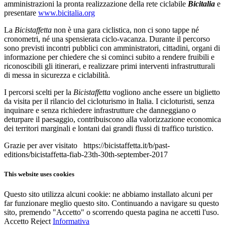
amministrazioni la pronta realizzazione della rete ciclabile
Bicitalia
e
presentare
www.bicitalia.org
La
Bicistaffetta
non è una gara ciclistica, non ci sono tappe né
cronometri, né una spensierata ciclo-vacanza. Durante il percorso
sono previsti incontri pubblici con amministratori, cittadini, organi di
informazione per chiedere che si cominci subito a rendere fruibili e
riconoscibili gli itinerari, e realizzare primi interventi infrastrutturali
di messa in sicurezza e ciclabilità.
I percorsi scelti per la
Bicistaffetta
vogliono anche essere un biglietto
da visita per il rilancio del cicloturismo in Italia. I cicloturisti, senza
inquinare e senza richiedere infrastrutture che danneggiano o
deturpare il paesaggio, contribuiscono alla valorizzazione economica
dei territori marginali e lontani dai grandi flussi di traffico turistico.
Grazie per aver visitato https://bicistaffetta.it/b/past-
editions/bicistaffetta-fiab-23th-30th-september-2017
This website uses cookies
Questo sito utilizza alcuni cookie: ne abbiamo installato alcuni per
far funzionare meglio questo sito. Continuando a navigare su questo
sito, premendo "Accetto" o scorrendo questa pagina ne accetti l'uso.
Accetto
Reject
Informativa