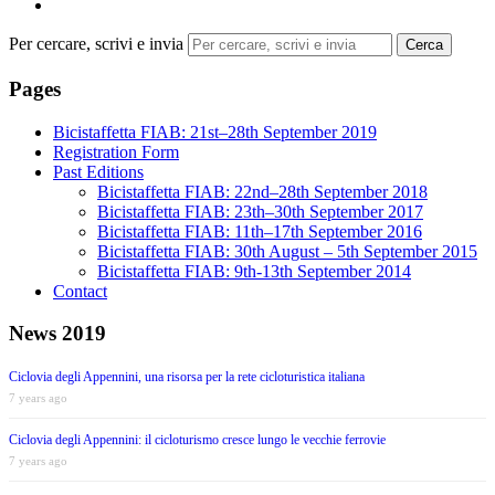
Per cercare, scrivi e invia
Cerca
Pages
Bicistaffetta FIAB: 21st–28th September 2019
Registration Form
Past Editions
Bicistaffetta FIAB: 22nd–28th September 2018
Bicistaffetta FIAB: 23th–30th September 2017
Bicistaffetta FIAB: 11th–17th September 2016
Bicistaffetta FIAB: 30th August – 5th September 2015
Bicistaffetta FIAB: 9th-13th September 2014
Contact
News 2019
Ciclovia degli Appennini, una risorsa per la rete cicloturistica italiana
7 years ago
Ciclovia degli Appennini: il cicloturismo cresce lungo le vecchie ferrovie
7 years ago