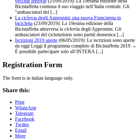
vecchie ferrovie
(25/09/2019):
La 19esima edizione della
Bicistaffetta continua il suo viaggio nell’Italia centrale. Gli
“ambasciatori del [...]
La ciclovia degli Appennini: una nuova Francigena in
bicicletta
(23/09/2019):
La 19esima edizione della
Bicistaffetta attraversa la ciclovia degli Appennini. Gli
ambasciatori del cicloturismo sono partiti domenica [...]
Iscrizioni 2019 aperte
(06/05/2019): Le iscrizioni sono aperte
da oggi Leggi il programma completo di Bicistaffetta 2019 →
È possibile partecipare solo all’INTERA [...]
Registration Form
The form is in italian language only.
Share this:
Print
WhatsApp
Telegram
Facebook
Twitter
Email
More