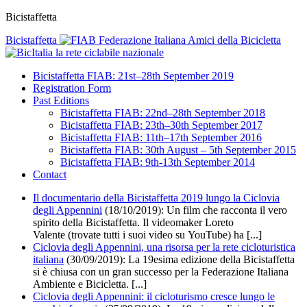
Bicistaffetta
Bicistaffetta
Federazione Italiana Amici della Bicicletta
la rete ciclabile nazionale
Bicistaffetta FIAB: 21st–28th September 2019
Registration Form
Past Editions
Bicistaffetta FIAB: 22nd–28th September 2018
Bicistaffetta FIAB: 23th–30th September 2017
Bicistaffetta FIAB: 11th–17th September 2016
Bicistaffetta FIAB: 30th August – 5th September 2015
Bicistaffetta FIAB: 9th-13th September 2014
Contact
Il documentario della Bicistaffetta 2019 lungo la Ciclovia
degli Appennini
(18/10/2019):
Un film che racconta il vero
spirito della Bicistaffetta. Il videomaker Loreto
Valente (trovate tutti i suoi video su YouTube) ha [...]
Ciclovia degli Appennini, una risorsa per la rete cicloturistica
italiana
(30/09/2019): La 19esima edizione della Bicistaffetta
si è chiusa con un gran successo per la Federazione Italiana
Ambiente e Bicicletta. [...]
Ciclovia degli Appennini: il cicloturismo cresce lungo le