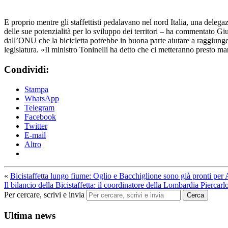
E proprio mentre gli staffettisti pedalavano nel nord Italia, una delega
delle sue potenzialità per lo sviluppo dei territori – ha commentato Giul
dall’ONU che la bicicletta potrebbe in buona parte aiutare a raggiunger
legislatura. «Il ministro Toninelli ha detto che ci metteranno presto ma
Condividi:
Stampa
WhatsApp
Telegram
Facebook
Twitter
E-mail
Altro
«
Bicistaffetta lungo fiume: Oglio e Bacchiglione sono già pronti pe
Il bilancio della Bicistaffetta: il coordinatore della Lombardia Piercar
Per cercare, scrivi e invia
Cerca
Ultima news