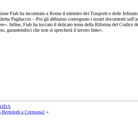
zione Fiab ha incontrato a Roma il ministro dei Trasporti e delle Infrastr
ietta Pagliaccio – Poi gli abbiamo consegnato i nostri documenti sull’auto
e». Infine, Fiab ha toccato il delicato tema della Riforma del Codice de
no, garantendoci che non si sprecherà il lavoro fatto».
r AIDA
lo Bertolotti a Cremona1
»