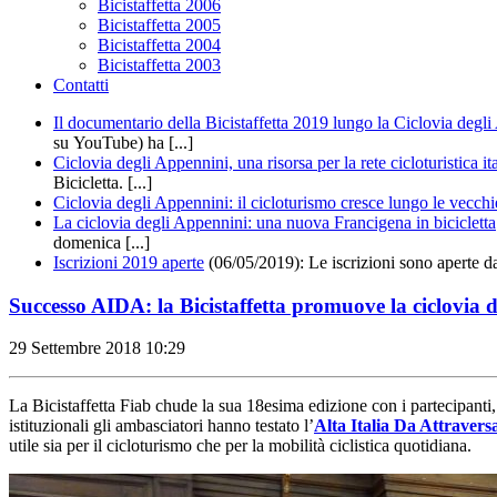
Bicistaffetta 2006
Bicistaffetta 2005
Bicistaffetta 2004
Bicistaffetta 2003
Contatti
Il documentario della Bicistaffetta 2019 lungo la Ciclovia degl
su YouTube) ha [...]
Ciclovia degli Appennini, una risorsa per la rete cicloturistica it
Bicicletta. [...]
Ciclovia degli Appennini: il cicloturismo cresce lungo le vecchi
La ciclovia degli Appennini: una nuova Francigena in bicicletta
domenica [...]
Iscrizioni 2019 aperte
(06/05/2019): Le iscrizioni sono aperte d
Successo AIDA: la Bicistaffetta promuove la ciclovia de
29 Settembre 2018
10:29
La Bicistaffetta Fiab chude la sua 18esima edizione con i partecipanti, 
istituzionali gli ambasciatori hanno testato l’
Alta Italia Da Attravers
utile sia per il cicloturismo che per la mobilità ciclistica quotidiana.