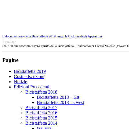
Il documentario della Bicistaffetta 2019 lungo la Ciclovia degli Appennini
7 anni ago
Un film che racconta il vero spirito della Bicistaffetta. Il videomaker Loreto Valente (trovate 
Pagine
Bicistaffetta 2019
Costi e Iscrizioni
Notizie
Edizioni Precedenti
Bicistaffetta 2018
Bicistaffetta 2018 – Est
Bicistaffetta 2018 – Ovest
Bicistaffetta 2017
Bicistaffetta 2016
Bicistaffetta 2015
Bicistaffetta 2014
Galleria