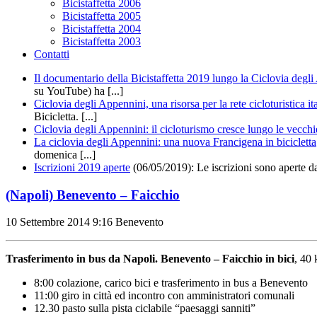
Bicistaffetta 2006
Bicistaffetta 2005
Bicistaffetta 2004
Bicistaffetta 2003
Contatti
Il documentario della Bicistaffetta 2019 lungo la Ciclovia degl
su YouTube) ha [...]
Ciclovia degli Appennini, una risorsa per la rete cicloturistica it
Bicicletta. [...]
Ciclovia degli Appennini: il cicloturismo cresce lungo le vecchi
La ciclovia degli Appennini: una nuova Francigena in bicicletta
domenica [...]
Iscrizioni 2019 aperte
(06/05/2019): Le iscrizioni sono aperte d
(Napoli) Benevento – Faicchio
10 Settembre 2014
9:16
Benevento
Trasferimento in bus da Napoli. Benevento – Faicchio in bici
, 40 
8:00 colazione, carico bici e trasferimento in bus a Benevento
11:00 giro in città ed incontro con amministratori comunali
12.30 pasto sulla pista ciclabile “paesaggi sanniti”