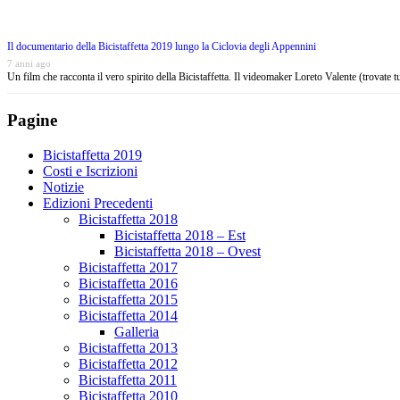
Il documentario della Bicistaffetta 2019 lungo la Ciclovia degli Appennini
7 anni ago
Un film che racconta il vero spirito della Bicistaffetta. Il videomaker Loreto Valente (trovate 
Pagine
Bicistaffetta 2019
Costi e Iscrizioni
Notizie
Edizioni Precedenti
Bicistaffetta 2018
Bicistaffetta 2018 – Est
Bicistaffetta 2018 – Ovest
Bicistaffetta 2017
Bicistaffetta 2016
Bicistaffetta 2015
Bicistaffetta 2014
Galleria
Bicistaffetta 2013
Bicistaffetta 2012
Bicistaffetta 2011
Bicistaffetta 2010