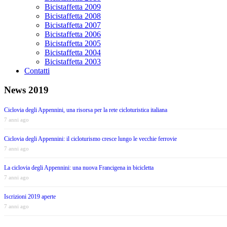
Bicistaffetta 2009
Bicistaffetta 2008
Bicistaffetta 2007
Bicistaffetta 2006
Bicistaffetta 2005
Bicistaffetta 2004
Bicistaffetta 2003
Contatti
News 2019
Ciclovia degli Appennini, una risorsa per la rete cicloturistica italiana
7 anni ago
Ciclovia degli Appennini: il cicloturismo cresce lungo le vecchie ferrovie
7 anni ago
La ciclovia degli Appennini: una nuova Francigena in bicicletta
7 anni ago
Iscrizioni 2019 aperte
7 anni ago