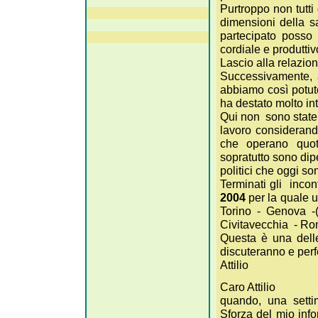
Purtroppo non tutti 
dimensioni della s
partecipato posso 
cordiale e produttiv
Lascio alla relazione 
Successivamente, a
abbiamo così potuto
ha destato molto in
Qui non sono state
lavoro considerand
che operano quoti
sopratutto sono dip
politici che oggi s
Terminati gli incon
2004
per la quale 
Torino - Genova -(
Civitavecchia - Ro
Questa è una delle
discuteranno e per
Attilio
Caro Attilio
quando, una settim
Sforza del mio info