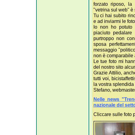
forzato riposo, la
"vetrina sul web" è s
Tu ci hai subito rin
e ad inviarmi le fot
Io non ho potuto 
piaciuto pedalare
purtroppo non con
sposa perfettament
messaggio "politico
non è comparabile a
Le tue foto mi hann
del nostro sito alcu
Grazie Attilio, anch
tutti voi, bicistaffe
la vostra splendida
Stefano, webmaster
Nelle news "Tren
nazionale del sett
Cliccare sulle foto 