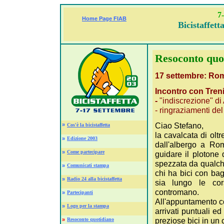
7
Home Page FIAB
Bicistaffet
Resoconto quo
17 settembre: Ro
Incontro con Treni
-
"indiscrezione" di 
- ringraziamenti de
Ciao Stefano,
»
Cos'è la bicistaffetta
la cavalcata di ol
»
Edizione 2003
dall'albergo a Ro
»
Come partecipare
guidare il plotone d
spezzata da qualche
»
Comunicati stampa
chi ha bici con bag
»
Radio 24 alla bicistaffetta
sia lungo le cors
contromano.
»
Partecipanti
All'appuntamento 
»
Logo per la stampa
arrivati puntuali ed
preziose bici in un c
»
Resoconto quotidiano