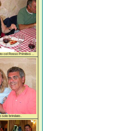
ato col Rosso Primitivo ...
 solo brindato..