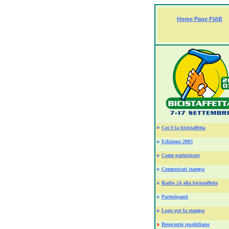
Home Page FIAB
»
Cos'è la bicistaffetta
»
Edizione 2003
»
Come partecipare
»
Comunicati stampa
»
Radio 24 alla bicistaffetta
»
Partecipanti
»
Logo per la stampa
»
Resoconto quotidiano