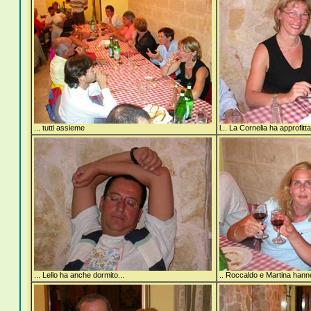
... tutti assieme
l... La Cornelia ha approfitt
... Lello ha anche dormito...
.. Roccaldo e Martina hanno