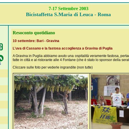
7-17 Settembre 2003
Bicistaffetta S.Maria di Leuca - Roma
Resoconto quotidiano
10 settembre: Bari - Gravina
L'uva di Cassano e la fastosa accoglienza a Gravina di Puglia
A Gravina in Puglia abbiamo avuto una ospitalità veramente fastosa, pertan
fatte in città e al ristorante alle 4 Fontane (che è stato lo sponsor della serat
Cliccare sulle foto per vederle ingrandite (non tutte)