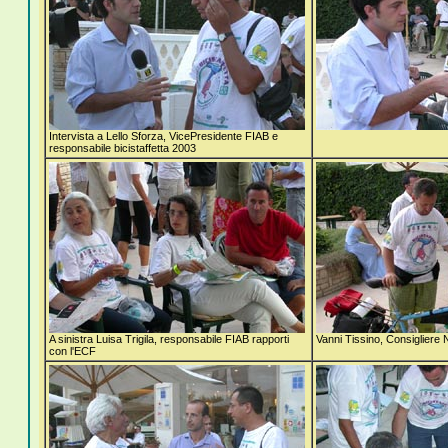
Intervista a Lello Sforza, VicePresidente FIAB e
responsabile bicistaffetta 2003
A sinistra Luisa Trigila, responsabile FIAB rapporti
Vanni Tissino, Consigliere
con l'ECF