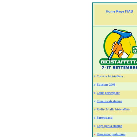
Home Page FIAB
»
Cos'è la bicistaffetta
»
Edizione 2003
»
Come partecipare
»
Comunicati stampa
»
Radio 24 alla bicistaffetta
»
Partecipanti
»
Logo per la stampa
»
Resoconto quotidiano