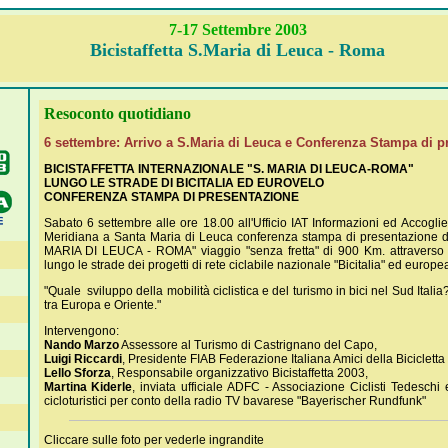
7-17 Settembre 2003
Bicistaffetta S.Maria di Leuca - Roma
Resoconto quotidiano
6 settembre: Arrivo a S.Maria di Leuca e Conferenza Stampa di p
BICISTAFFETTA INTERNAZIONALE "S. MARIA DI LEUCA-ROMA"
LUNGO LE STRADE DI BICITALIA ED EUROVELO
CONFERENZA STAMPA DI PRESENTAZIONE
Sabato 6 settembre alle ore 18.00 all'Ufficio IAT Informazioni ed Accoglie
Meridiana a Santa Maria di Leuca conferenza stampa di presentazione 
MARIA DI LEUCA - ROMA" viaggio "senza fretta" di 900 Km. attraverso l'I
lungo le strade dei progetti di rete ciclabile nazionale "Bicitalia" ed europe
"Quale sviluppo della mobilità ciclistica e del turismo in bici nel Sud Italia
tra Europa e Oriente."
Intervengono:
Nando Marzo
Assessore al Turismo di Castrignano del Capo,
Luigi Riccardi
, Presidente FIAB Federazione Italiana Amici della Bicicletta
Lello Sforza
, Responsabile organizzativo Bicistaffetta 2003,
Martina Kiderle
, inviata ufficiale ADFC - Associazione Ciclisti Tedeschi 
cicloturistici per conto della radio TV bavarese "Bayerischer Rundfunk"
Cliccare sulle foto per vederle ingrandite